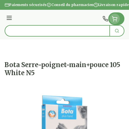
Aller au contenu
Paiements sécurisés
Conseil du pharmacien
Livraison rapide
Menu
Cherc
Rechercher
Bota Serre-poignet-main+pouce 105
White N5