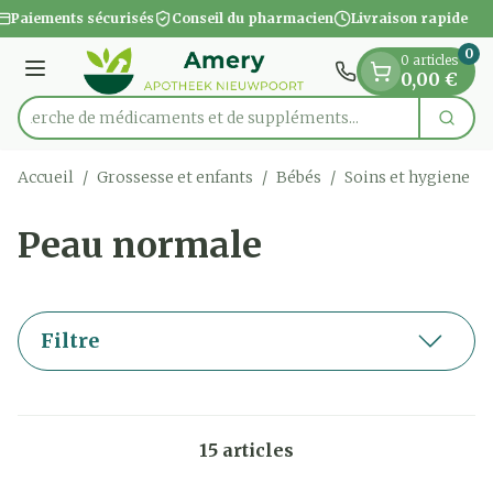
Diapositive 1 de 1
Aller au contenu
Paiements sécurisés
Conseil du pharmacien
Livraison rapide
0
0 articles
Menu
0,00 €
Recherche de médicaments et de suppléme
Cherc
Rechercher
Accueil
/
Grossesse et enfants
/
Bébés
/
Soins et hygiene
/
Peau normale
Filtre
15
articles