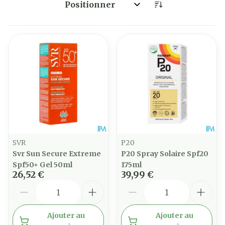
Trier par:
SVR
P20
Svr Sun Secure Extreme
P20 Spray Solaire Spf20
Spf50+ Gel 50ml
175ml
26,52 €
39,99 €
Quantité
Quantité
Ajouter au
Ajouter au