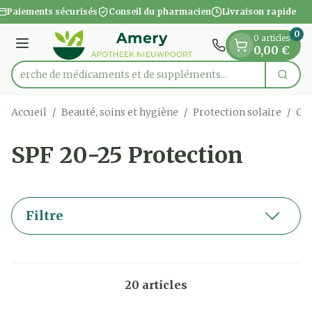
Diapositive 1 de 1
Aller au contenu
Paiements sécurisés
Conseil du pharmacien
Livraison rapide
0
0 articles
Menu
0,00 €
Recherche de médicaments et de suppléments
Cherc
Rechercher
Accueil
/
Beauté, soins et hygiène
/
Protection solaire
/
Crè
SPF 20-25 Protection
Filtre
20
articles