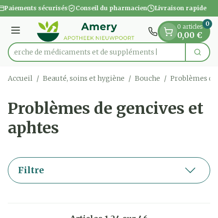
Diapositive 1 de 1
Aller au contenu
Paiements sécurisés
Conseil du pharmacien
Livraison rapide
0
0 articles
Menu
0,00 €
Recherche de médicamen
Cherc
Rechercher
Accueil
/
Beauté, soins et hygiène
/
Bouche
/
Problèmes de 
Problèmes de gencives et
aphtes
Filtre