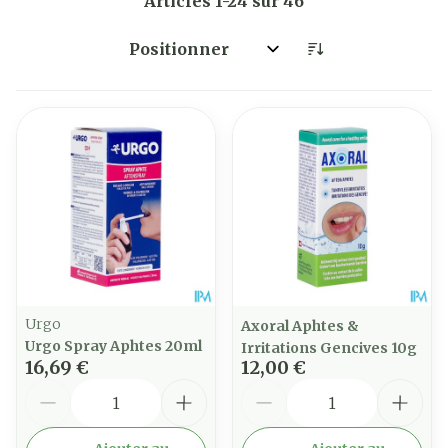
Articles
1
-
24
sur
46
Trier par:
Urgo
Axoral Aphtes &
Urgo Spray Aphtes 20ml
Irritations Gencives 10g
16,69 €
12,00 €
Quantité
Quantité