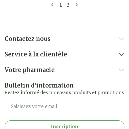
Pages
Vous lisez actuellement la 
Page
1
2
Contactez nous
Service à la clientèle
Votre pharmacie
Bulletin d’information
Restez informé des nouveaux produits et promotions
Adresse mail
Inscription