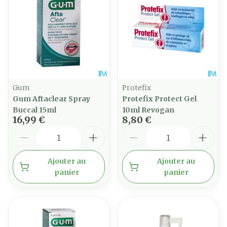
Gum
Protefix
Gum Aftaclear Spray
Protefix Protect Gel
Buccal 15ml
10ml Revogan
16,99 €
8,80 €
Quantité
Quantité
Ajouter au
Ajouter au
panier
panier