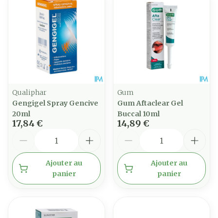
Qualiphar
Gum
Gengigel Spray Gencive
Gum Aftaclear Gel
20ml
Buccal 10ml
17,84 €
14,89 €
Quantité
Quantité
Ajouter au
Ajouter au
panier
panier