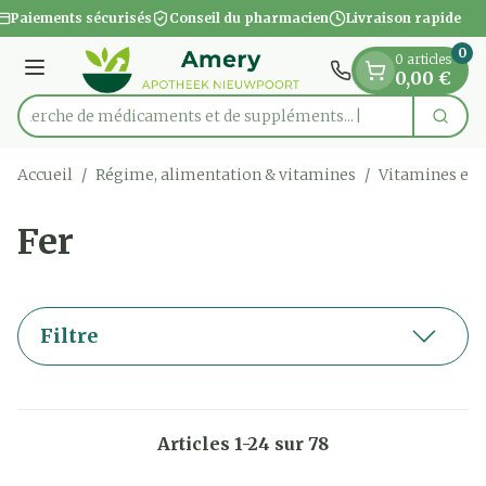
Diapositive 1 de 1
Aller au contenu
Paiements sécurisés
Conseil du pharmacien
Livraison rapide
0
0 articles
Menu
0,00 €
Recherche de médicaments e
Cherc
Rechercher
Accueil
/
Régime, alimentation & vitamines
/
Vitamines et
Fer
Filtre
Articles
1
-
24
sur
78