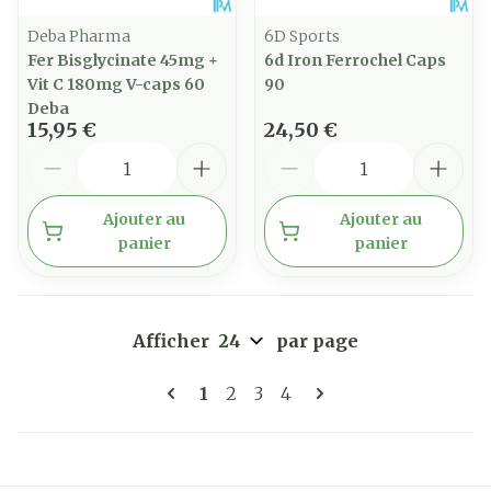
Deba Pharma
6D Sports
Fer Bisglycinate 45mg +
6d Iron Ferrochel Caps
Vit C 180mg V-caps 60
90
Deba
15,95 €
24,50 €
Quantité
Quantité
Ajouter au
Ajouter au
panier
panier
Afficher
par page
Pages
Vous lisez actuellement la pag
Page
Page
Page
1
2
3
4