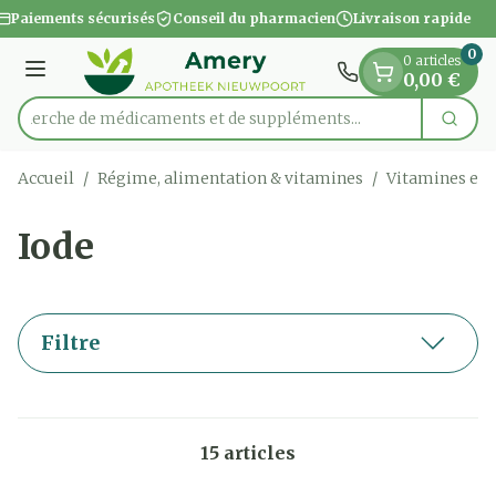
Diapositive 1 de 1
Aller au contenu
Paiements sécurisés
Conseil du pharmacien
Livraison rapide
0
0 articles
Menu
0,00 €
Recherche de médicaments et de suppléments...
Cherc
Rechercher
Accueil
/
Régime, alimentation & vitamines
/
Vitamines et
Iode
Filtre
15
articles