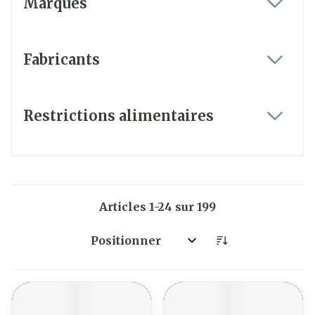
Marques
filter
Fabricants
filter
Restrictions alimentaires
filter
Articles
1
-
24
sur
199
Trier par: