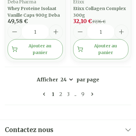
Deba Pharma
Etixx
Whey Proteine Isolaat
Etixx Collagen Complex
Vanille Caps 900g Deba
300g
49,58 €
32,10 €
37,76 €
Quantité
Quantité
Ajouter au
Ajouter au
panier
panier
Afficher
par page
Pages
Vous lisez actuellement la page
Page
Page
Page
1
2
3
...
9
Contactez nous