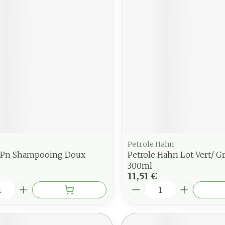
Petrole Hahn
 Pn Shampooing Doux
Petrole Hahn Lot Vert/ G
300ml
11,51 €
é
Quantité