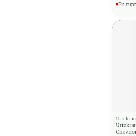
En rupt
Urtekra
Urtekra
Chev.no