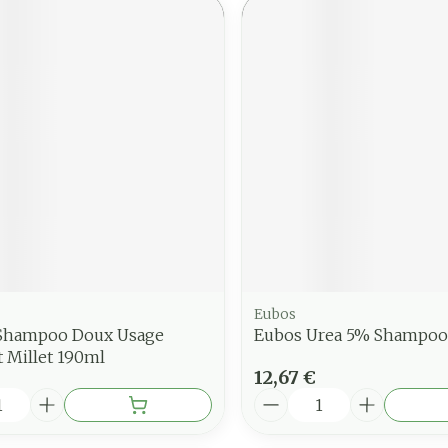
Eubos
Shampoo Doux Usage
Eubos Urea 5% Shampoo
 Millet 190ml
12,67 €
é
Quantité