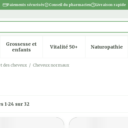
Paiements sécurisés
Conseil du pharmacien
Livraison rapide
Grossesse et
Vitalité 50+
Naturopathie
 la catégorie Beauté, soins et hygiène
 le sous-menu pour la catégorie Régime, alimentatio
Afficher le sous-menu pour la catégorie Gro
Afficher le sous-menu pour
Afficher
enfants
et des cheveux
/
Cheveux normaux
es
1
-
24
sur
32