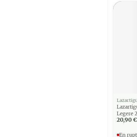
Lazartigu
Lazarti
Legere 
20,90 €
En rupt