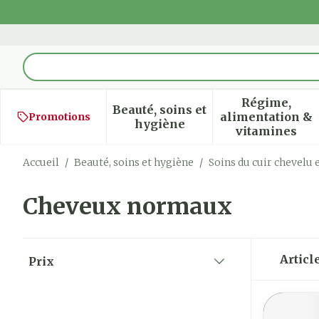
Aller au contenu
Rechercher
Régime,
Beauté, soins et
alimentation &
Promotions
Afficher le sous-menu pour
Afficher
hygiène
vitamines
Accueil
/
Beauté, soins et hygiène
/
Soins du cuir chevelu 
Cheveux normaux
Passer à la liste des produits
Articl
Prix
filter