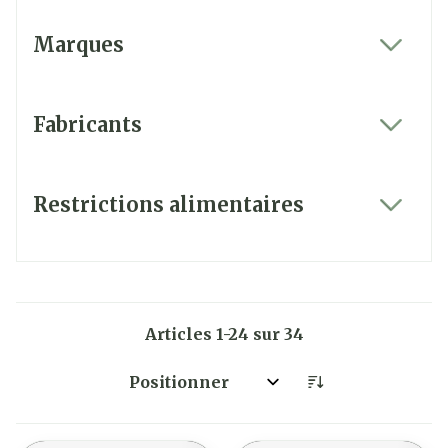
Marques
filter
Fabricants
filter
Restrictions alimentaires
filter
Articles
1
-
24
sur
34
Trier par: