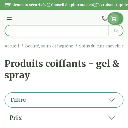
Aller au contenu
Paiements sécurisés
Conseil du pharmacien
Livraison rapide
Menu
Cherc
Rechercher
Accueil
/
Beauté, soins et hygiène
/
Soins du cuir chevelu et
Produits coiffants - gel &
spray
Filtre
Passer à la liste des produits
Prix
filter