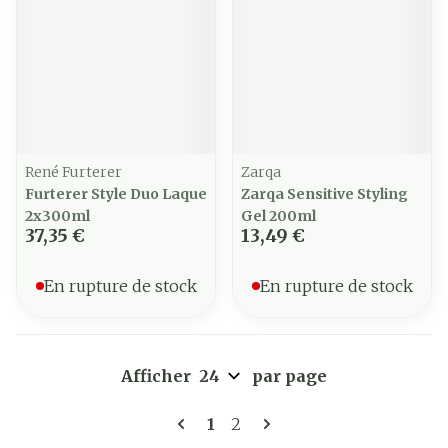
René Furterer
Zarqa
Furterer Style Duo Laque
Zarqa Sensitive Styling
2x300ml
Gel 200ml
37,35 €
13,49 €
En rupture de stock
En rupture de stock
Afficher
par page
Pages
Vous lisez actuellement la 
Page
1
2