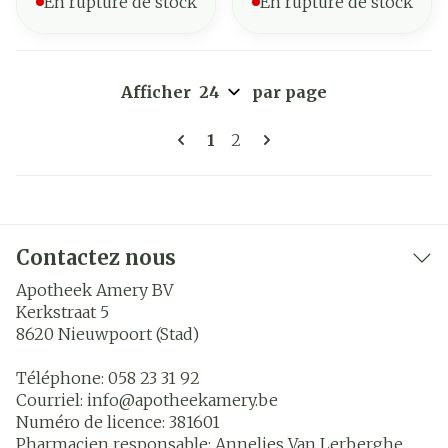
En rupture de stock
En rupture de stock
Afficher
par page
Pages
Vous lisez actuellement la 
Page
1
2
Contactez nous
Apotheek Amery BV
Kerkstraat 5
8620
Nieuwpoort (Stad)
Téléphone:
058 23 31 92
Courriel:
info@
apotheekamery.be
Numéro de licence:
381601
Pharmacien responsable:
Annelies Van Lerberghe