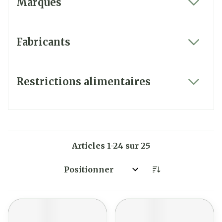
Marques
filter
Fabricants
filter
Restrictions alimentaires
filter
Articles
1
-
24
sur
25
Trier par: