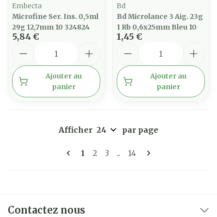
Embecta
Bd
Microfine Ser. Ins. 0,5ml
Bd Microlance 3 Aig. 23g
29g 12,7mm 10 324824
1 Rb 0,6x25mm Bleu 10
5,84 €
1,45 €
Quantité
Quantité
Ajouter au
Ajouter au
panier
panier
Afficher
par page
Pages
Vous lisez actuellement la page
Page
Page
Page
1
2
3
...
14
Contactez nous