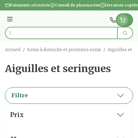
Aller au contenu
Paiements sécurisés
Conseil du pharmacien
Livraison rapide
Menu
Cherc
Rechercher
Accueil
/
Soins à domicile et premiers soins
/
Aiguilles et s
Aiguilles et seringues
Filtre
Passer à la liste des produits
Prix
filter