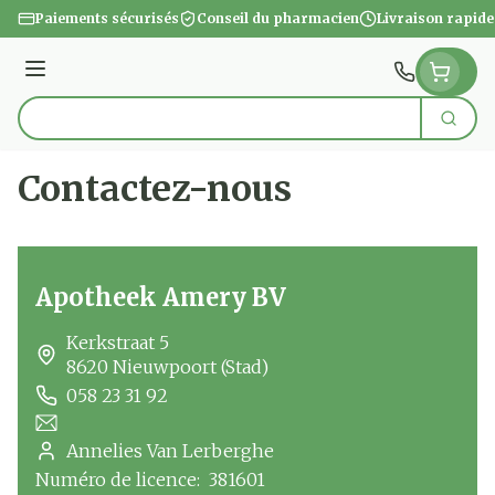
Aller au contenu
Paiements sécurisés
Conseil du pharmacien
Livraison rapide
Menu
Cherc
Rechercher
Contactez-nous
Apotheek Amery BV
address
Kerkstraat 5
8620
Nieuwpoort (Stad)
058 23 31 92
Téléphone
Courriel
Annelies Van Lerberghe
Pharmacien responsable
Numéro de licence:
381601
Numéro de licence