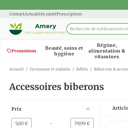
Aller au contenu
Diapositive 1 de 1
Contact
Actualités santé
Prescription
Recherche de médicam
Rechercher
Régime,
Beauté, soins et
alimentation &
Promotions
Afficher le sous-menu pour
Afficher
hygiène
vitamines
Accueil
/
Grossesse et enfants
/
Bébés
/
Biberons & acces
Accessoires biberons
Passer à la liste des produits
Articl
Prix
filter
-
Valeur minimale
Valeur maximale
5,00 €
79,99 €