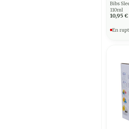
Bibs Sle
110ml
10,95 €
En rupt