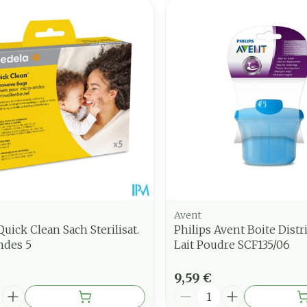
Avent
uick Clean Sach Sterilisat.
Philips Avent Boite Distr
ndes 5
Lait Poudre SCF135/06
9,59 €
é
Quantité