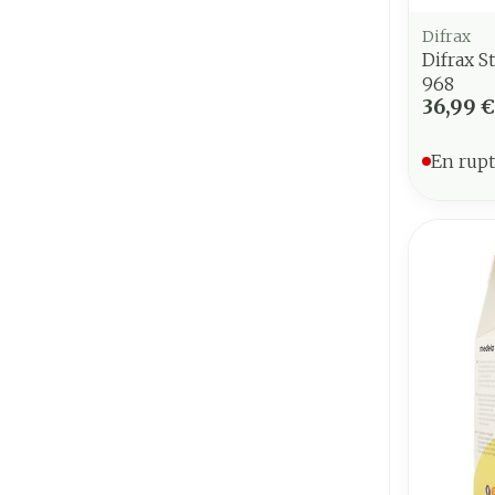
Difrax
Difrax S
968
36,99 €
En rupt