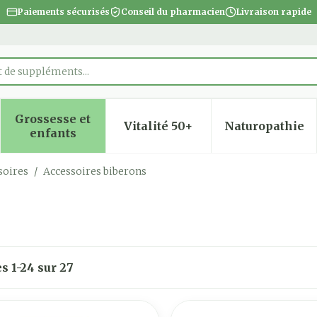
Paiements sécurisés
Conseil du pharmacien
Livraison rapide
Grossesse et
Vitalité 50+
Naturopathie
 la catégorie Beauté, soins et hygiène
 le sous-menu pour la catégorie Régime, alimentatio
Afficher le sous-menu pour la catégorie Gro
Afficher le sous-menu pour
Afficher
enfants
soires
/
Accessoires biberons
es
1
-
24
sur
27