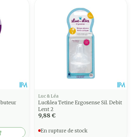
Luc & Léa
ibuteur
Luc&lea Tetine Ergosense Sil. Debit
Lent 2
9,88 €
En rupture de stock