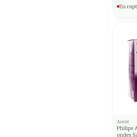
En rupt
Avent
Philips 
ondes S