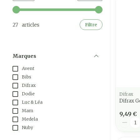
Utilisez les touches fléchées gauche et droite pour a
27 articles
Filtre
Marques
filter
Avent
Bibs
Difrax
Dodie
Difrax
Difrax G
Luc & Léa
Mam
9,49 €
Medela
Quantit
Nuby