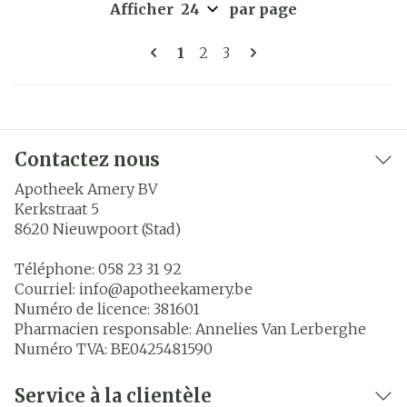
Afficher
par page
Pages
Vous lisez actuellement la pa
Page
Page
1
2
3
Contactez nous
Apotheek Amery BV
Kerkstraat 5
8620
Nieuwpoort (Stad)
Téléphone:
058 23 31 92
Courriel:
info@
apotheekamery.be
Numéro de licence:
381601
Pharmacien responsable:
Annelies Van Lerberghe
Numéro TVA:
BE0425481590
Service à la clientèle