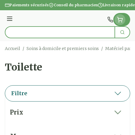
Aller au contenu
Paiements sécurisés
Conseil du pharmacien
Livraison rapide
Menu
Cherc
Rechercher
Accueil
/
Soins à domicile et premiers soins
/
Matériel para
Toilette
Filtre
Passer à la liste des produits
Prix
filter