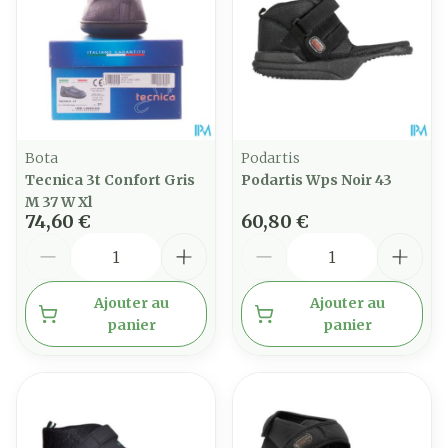
Bota
Podartis
Tecnica 3t Confort Gris
Podartis Wps Noir 43
M 37 W Xl
74,60 €
60,80 €
Quantité
Quantité
Ajouter au
Ajouter au
panier
panier