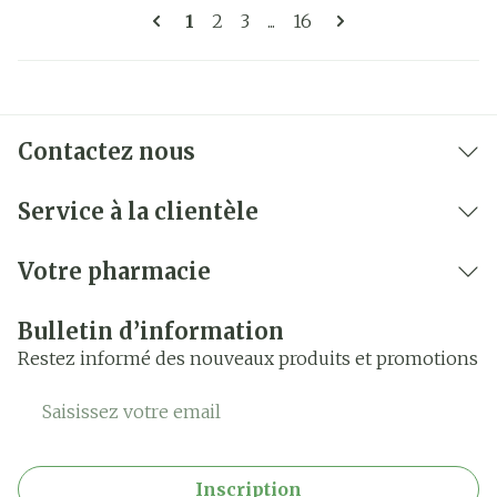
Pages
Vous lisez actuellement la page
Page
Page
Page
1
2
3
...
16
Contactez nous
Service à la clientèle
Votre pharmacie
Bulletin d’information
Restez informé des nouveaux produits et promotions
Adresse mail
Inscription