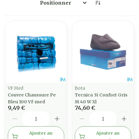
Trier par:
VF Med
Bota
Couvre Chaussure Pe
Tecnica 3t Confort Gris
Bleu 100 Vf-med
M 40 W Xl
9,49 €
74,60 €
Quantité
Quantité
Ajouter au
Ajouter au