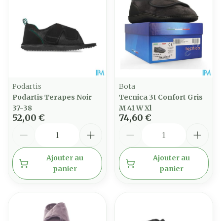
Podartis
Bota
Podartis Terapes Noir
Tecnica 3t Confort Gris
37-38
M 41 W Xl
52,00 €
74,60 €
Quantité
Quantité
Ajouter au
Ajouter au
panier
panier