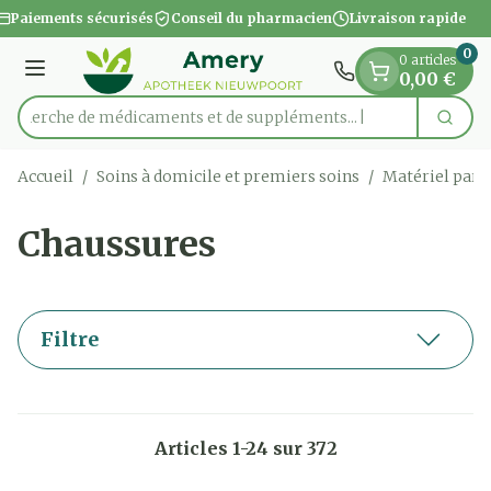
Diapositive 1 de 1
Aller au contenu
Paiements sécurisés
Conseil du pharmacien
Livraison rapide
0
0 articles
Menu
0,00 €
Recherche de médicaments et
Cherc
Rechercher
Accueil
/
Soins à domicile et premiers soins
/
Matériel para
Chaussures
Filtre
Articles
1
-
24
sur
372