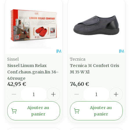
Sissel
Tecnica
Sissel Linum Relax
Tecnica 3t Confort Gris
Conf.chaus.grain.lin 36-
M 35 W Xl
40rouge
42,95 €
74,60 €
Quantité
Quantité
Ajouter au
Ajouter au
panier
panier