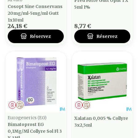
Pred Forte Gutt Opht 1 X
Cosopt Sine Conservans
5ml 1%
20mg/ml-5mg/ml Gutt
1x10ml
24,18 €
8,77 €
Réservez
Réservez
Médicament
Sur prescription
Médicament
Sur prescription
Eurogenerics (EG)
Xalatan 0,005 % Collyre
Bimatoprost EG
3x2,5ml
0,1Mg/Ml Collyre Sol Fl 3