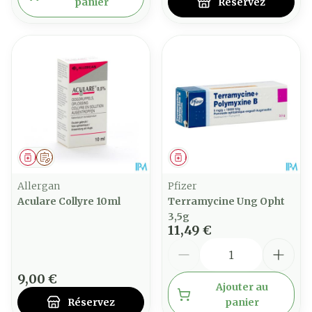
panier
Réservez
Médicament
Sur prescription
Médicament
Allergan
Pfizer
Aculare Collyre 10ml
Terramycine Ung Opht
3,5g
11,49 €
Quantité
9,00 €
Ajouter au
Réservez
panier