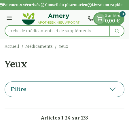
Diapositive 1 de 1
Aller au contenu
Paiements sécurisés
Conseil du pharmacien
Livraison rapide
0
0 articles
Menu
0,00 €
Recherche de médicaments e
Cherc
Rechercher
Accueil
/
Médicaments
/
Yeux
Yeux
Filtre
Articles
1
-
24
sur
133