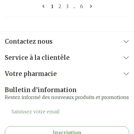
Pages
Vous lisez actuellement la page
Page
Page
Page
1
2
3
...
6
Contactez nous
Service à la clientèle
Votre pharmacie
Bulletin d’information
Restez informé des nouveaux produits et promotions
Adresse mail
Inscription