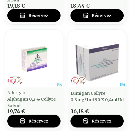
X 3Ml
19,18 €
18,44 €
Réservez
Réservez
Médicament
Sur prescription
Médicament
Sur prescription
Allergan
Lumigan Collyre
Alphagan 0,2% Collyre
0,3mg/1ml 90 X 0,4ml Ud
3x5ml
19,74 €
36,18 €
Réservez
Réservez