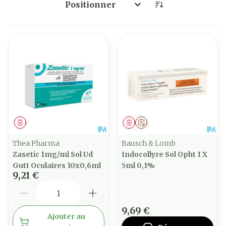
Trier par:
Médicament
Médicament
Sur prescription
Thea Pharma
Bausch & Lomb
Zasetic 1mg/ml Sol Ud
Indocollyre Sol Opht 1 X
Gutt Oculaires 10x0,6ml
5ml 0,1%
9,21 €
Quantité
9,69 €
Ajouter au