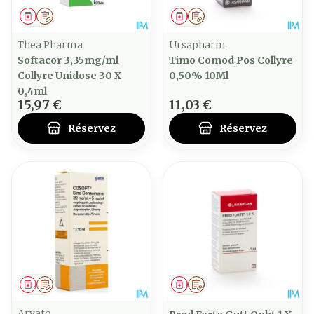
Médicament
Sur prescription
Médicament
Sur prescription
Thea Pharma
Ursapharm
Softacor 3,35mg/ml
Timo Comod Pos Collyre
Collyre Unidose 30 X
0,50% 10Ml
0,4ml
15,97 €
11,03 €
Réservez
Réservez
Médicament
Sur prescription
Médicament
Sur prescription
Arvato