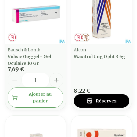
Médicament
Médicament
Sur prescription
Bausch & Lomb
Alcon
Vidisic Ooggel - Gel
Maxitrol Ung Opht 3,5g
Oculaire 10 Gr
7,69 €
Quantité
8,22 €
Ajouter au
panier
Réservez