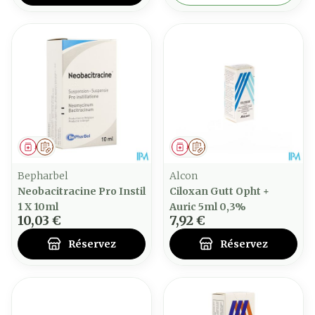
Médicament
Sur prescription
Médicament
Sur prescription
Bepharbel
Alcon
Neobacitracine Pro Instil
Ciloxan Gutt Opht +
1 X 10ml
Auric 5ml 0,3%
10,03 €
7,92 €
Réservez
Réservez