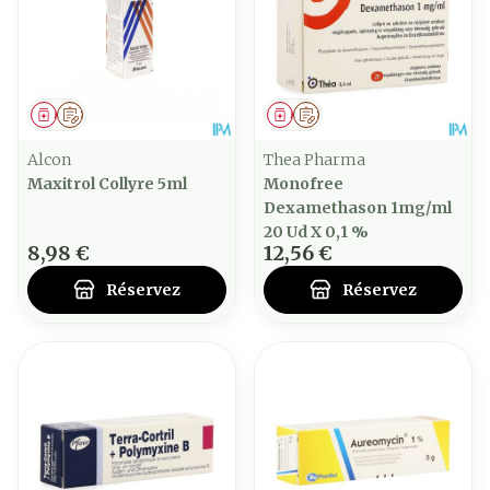
Médicament
Sur prescription
Médicament
Sur prescription
Alcon
Thea Pharma
Maxitrol Collyre 5ml
Monofree
Dexamethason 1mg/ml
20 Ud X 0,1 %
8,98 €
12,56 €
Réservez
Réservez