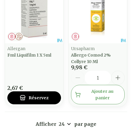
Médicament
Sur prescription
Médicament
Allergan
Ursapharm
Fml Liquifilm 1 X 5ml
Allergo Comod 2%
Collyre 10 Ml
9,98 €
Quantité
2,67 €
Ajouter au
Réservez
panier
Afficher
par page