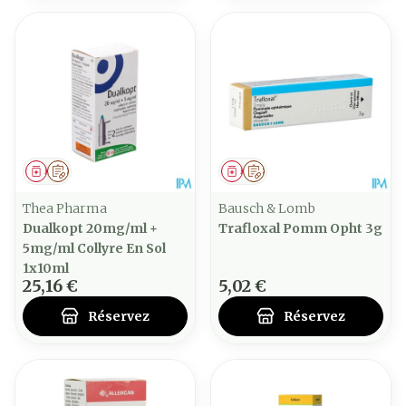
Médicament
Sur prescription
Médicament
Sur prescription
Thea Pharma
Bausch & Lomb
Dualkopt 20mg/ml +
Trafloxal Pomm Opht 3g
5mg/ml Collyre En Sol
1x10ml
25,16 €
5,02 €
Réservez
Réservez