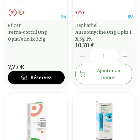
Médicament
Sur prescription
Médicament
Pfizer
Bepharbel
Terra-cortril Ung
Aureomycine Ung Opht 1
Opht/otic 1x 3,5g
X 5g 1%
10,70 €
Quantité
7,77 €
Ajouter au
Réservez
panier