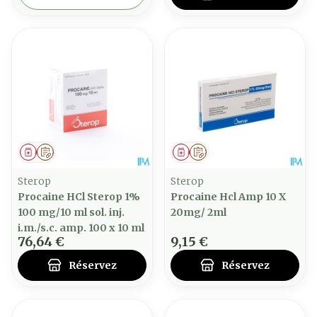
Médicament
Sur prescription
Médicament
Sur prescription
Sterop
Sterop
Procaine HCl Sterop 1%
Procaine Hcl Amp 10 X
100 mg/10 ml sol. inj.
20mg/ 2ml
i.m./s.c. amp. 100 x 10 ml
76,64 €
9,15 €
Réservez
Réservez