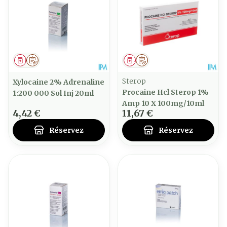
Médicament
Sur prescription
Médicament
Sur prescription
Sterop
Xylocaine 2% Adrenaline
Procaine Hcl Sterop 1%
1:200 000 Sol Inj 20ml
Amp 10 X 100mg/10ml
4,42 €
11,67 €
Réservez
Réservez