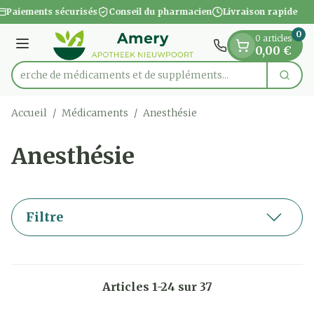
Diapositive 1 de 1
Aller au contenu
Paiements sécurisés
Conseil du pharmacien
Livraison rapide
0
0 articles
Menu
0,00 €
Recherche de médicaments et de s
Cherc
Rechercher
Accueil
/
Médicaments
/
Anesthésie
Anesthésie
Filtre
Articles
1
-
24
sur
37