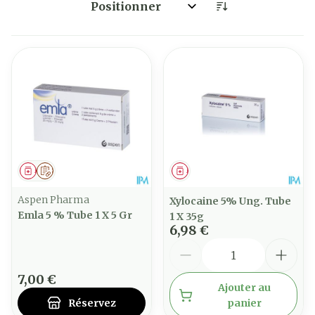
Trier par:
Médicament
Sur prescription
Médicament
Aspen Pharma
Xylocaine 5% Ung. Tube
Emla 5 % Tube 1 X 5 Gr
1 X 35g
6,98 €
Quantité
7,00 €
Ajouter au
Réservez
panier