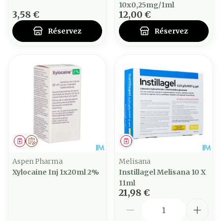
10x0,25mg/1ml
3,58 €
12,00 €
Réservez
Réservez
Médicament
Sur prescription
Médicament
Aspen Pharma
Melisana
Xylocaine Inj 1x20ml 2%
Instillagel Melisana 10 X
11ml
21,98 €
Quantité