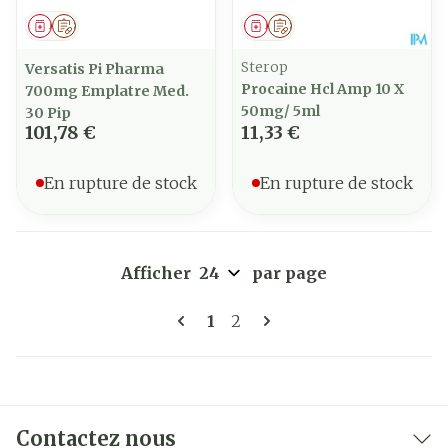
Médicament
Sur prescription
Médicament
Sur prescription
Sterop
Versatis Pi Pharma
Procaine Hcl Amp 10 X
700mg Emplatre Med.
50mg/ 5ml
30 Pip
101,78 €
11,33 €
En rupture de stock
En rupture de stock
Afficher
par page
Pages
Vous lisez actuellement la 
Page
1
2
Contactez nous