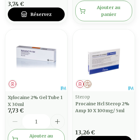
3,74 €
Ajouter au
Réservez
panier
Médicament
Médicament
Sur prescription
Sterop
Xylocaine 2% Gel Tube 1
Procaine Hcl Sterop 2%
X 30ml
7,73 €
Amp 10 X 100mg/ 5ml
Quantité
13,26 €
Ajouter au