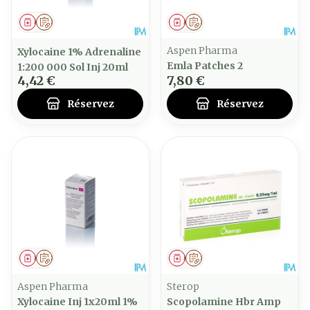
Médicament
Sur prescription
Médicament
Sur prescription
Aspen Pharma
Xylocaine 1% Adrenaline
Emla Patches 2
1:200 000 Sol Inj 20ml
4,42 €
7,80 €
Réservez
Réservez
Médicament
Sur prescription
Médicament
Sur prescription
Aspen Pharma
Sterop
Xylocaine Inj 1x20ml 1%
Scopolamine Hbr Amp