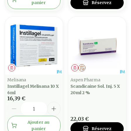
panier
Réservez
Médicament
Médicament
Sur prescription
Melisana
Aspen Pharma
Instillagel Melisana 10 X
Scandicaine Sol. Inj. 5 X
6ml
20ml 2 %
16,39 €
Quantité
22,03 €
Ajouter au
panier
Réservez