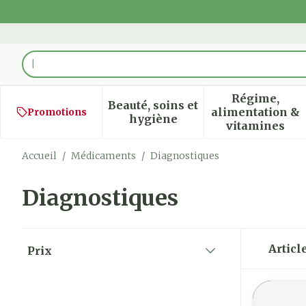
Aller au contenu
Rechercher
Régime,
Beauté, soins et
alimentation &
Promotions
Afficher le sous-menu pour
Afficher
hygiène
vitamines
Accueil
/
Médicaments
/
Diagnostiques
Diagnostiques
Passer à la liste des produits
Articl
Prix
filter