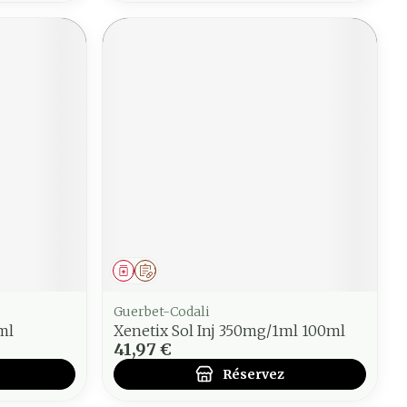
Médicament
Sur prescription
Guerbet-Codali
0ml
Xenetix Sol Inj 350mg/1ml 100ml
41,97 €
Réservez