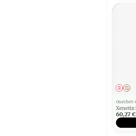
Médica
Sur
Guerbet-
Xenetix 
60,27 €