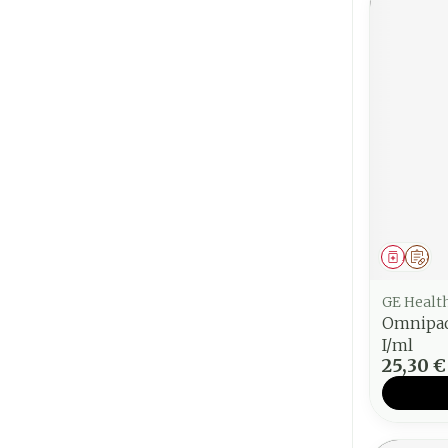
Médica
Sur
GE Healt
Omnipaq
I/ml
25,30 €