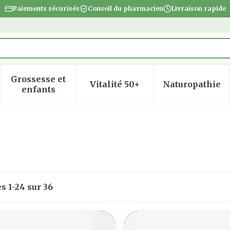
Paiements sécurisés
Conseil du pharmacien
Livraison rapide
Grossesse et
Vitalité 50+
Naturopathie
 la catégorie Beauté, soins et hygiène
 le sous-menu pour la catégorie Régime, alimentatio
Afficher le sous-menu pour la catégorie Gro
Afficher le sous-menu pour
Afficher
enfants
es
1
-
24
sur
36