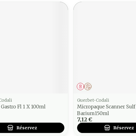
ment
 prescription
Médicament
Sur prescription
Codali
Guerbet-Codali
 Gastro Fl 1 X 100ml
Micropaque Scanner Sulf
Barium150ml
7,12 €
Réservez
Réservez