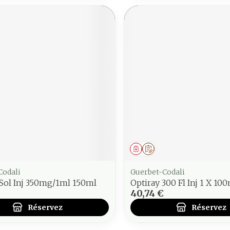
ment
 prescription
Médicament
Sur prescription
Codali
Guerbet-Codali
Sol Inj 350mg/1ml 150ml
Optiray 300 Fl Inj 1 X 10
40,74 €
Réservez
Réservez