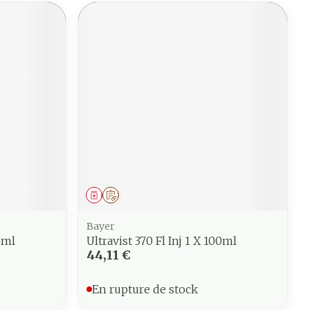
Médicament
Sur prescription
Bayer
50ml
Ultravist 370 Fl Inj 1 X 100ml
44,11 €
En rupture de stock