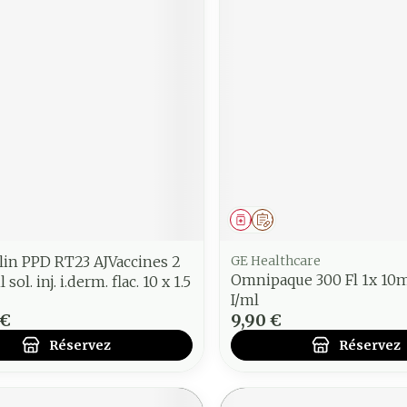
ment
 prescription
Médicament
Sur prescription
lin PPD RT23 AJVaccines 2
GE Healthcare
Omnipaque 300 Fl 1x 10
sol. inj. i.derm. flac. 10 x 1.5
I/ml
 €
9,90 €
Réservez
Réservez