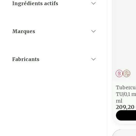
Ingrédients actifs
filter
Marques
filter
Fabricants
filter
Médica
Sur
Tubercu
TU/0,1 ml 
ml
209,20