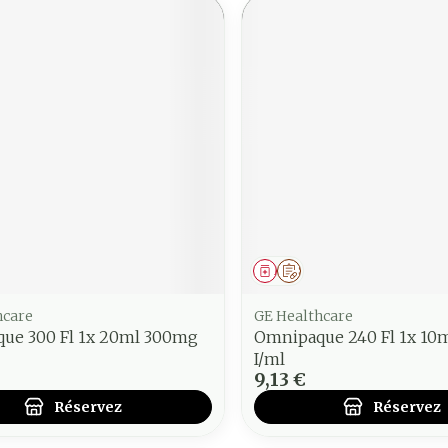
ment
 prescription
Médicament
Sur prescription
hcare
GE Healthcare
ue 300 Fl 1x 20ml 300mg
Omnipaque 240 Fl 1x 10
I/ml
9,13 €
Réservez
Réservez