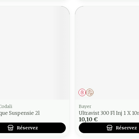
ment
 prescription
Médicament
Sur prescription
Codali
Bayer
que Suspensie 2l
Ultravist 300 Fl Inj 1 X 1
10,10 €
Réservez
Réservez