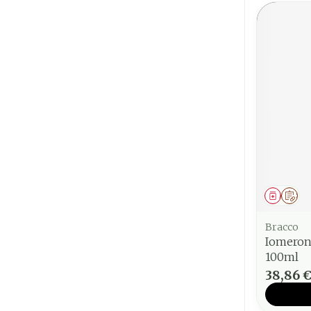
Médica
Sur
Bracco
Iomeron
100ml
38,86 