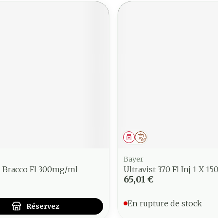
ment
 prescription
Médicament
Sur prescription
Bayer
 Bracco Fl 300mg/ml
Ultravist 370 Fl Inj 1 X 1
65,01 €
€
En rupture de stock
Réservez