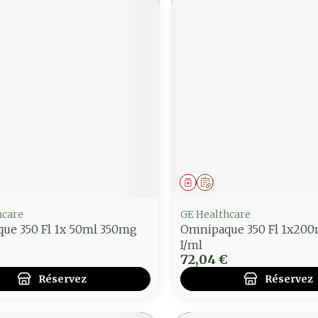
ment
 prescription
Médicament
Sur prescription
hcare
GE Healthcare
ue 350 Fl 1x 50ml 350mg
Omnipaque 350 Fl 1x20
I/ml
72,04 €
Réservez
Réservez