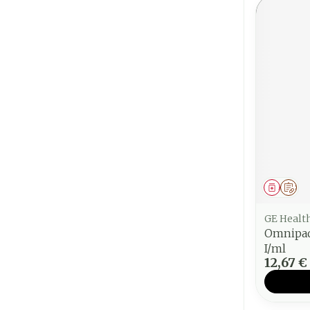
Médica
Sur
GE Healt
Omnipaq
I/ml
12,67 €