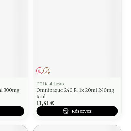
Médicament
Sur prescription
GE Healthcare
ml 300mg
Omnipaque 240 Fl 1x 20ml 240mg
I/ml
11,41 €
Réservez