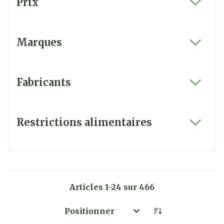
Prix
filter
Marques
filter
Fabricants
filter
Restrictions alimentaires
filter
Articles
1
-
24
sur
466
Trier par: