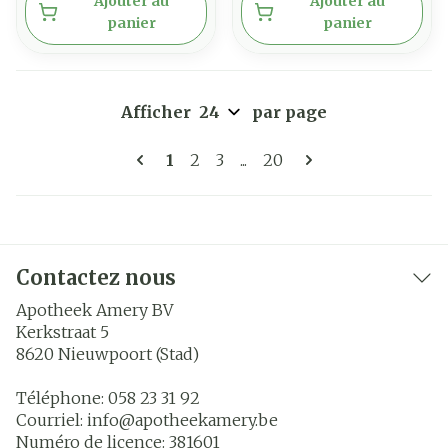
Ajouter au
Ajouter au
panier
panier
Afficher
par page
Pages
Vous lisez actuellement la page
Page
Page
Page
1
2
3
...
20
Contactez nous
Apotheek Amery BV
Kerkstraat 5
8620
Nieuwpoort (Stad)
Téléphone:
058 23 31 92
Courriel:
info@
apotheekamery.be
Numéro de licence:
381601