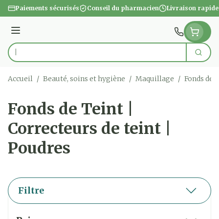
Aller au contenu
Paiements sécurisés
Conseil du pharmacien
Livraison rapide
Menu
Cherc
Rechercher
Accueil
/
Beauté, soins et hygiène
/
Maquillage
/
Fonds de T
Fonds de Teint |
Correcteurs de teint |
Poudres
Filtre
Passer à la liste des produits