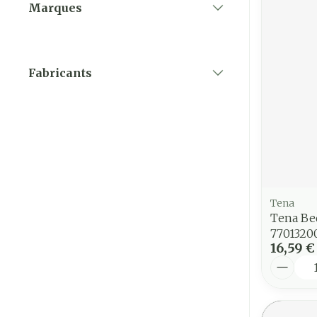
Marques
filter
Fabricants
filter
Tena
Tena Be
7701320
16,59 €
Quantit