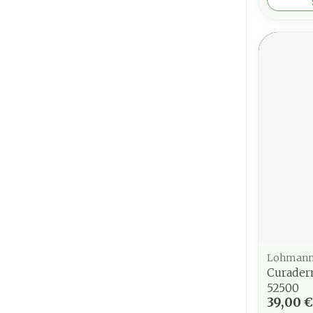
Lohmann
Curader
52500
39,00 €