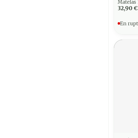
Matelas
32,90 €
En rupt