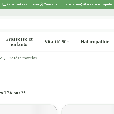
Paiements sécurisés
Conseil du pharmacien
Livraison rapide
Grossesse et
Vitalité 50+
Naturopathie
 la catégorie Beauté, soins et hygiène
 le sous-menu pour la catégorie Régime, alimentatio
Afficher le sous-menu pour la catégorie Gro
Afficher le sous-menu pour
Afficher
enfants
ce
/
Protège matelas
es
1
-
24
sur
35