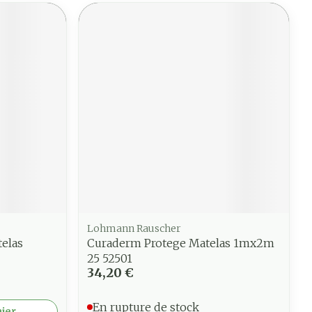
Lohmann Rauscher
telas
Curaderm Protege Matelas 1mx2m
25 52501
34,20 €
En rupture de stock
nier