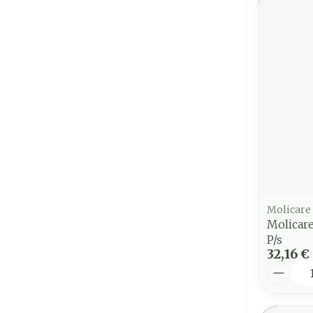
Molicare
Molicar
P/s
32,16 €
Quantit