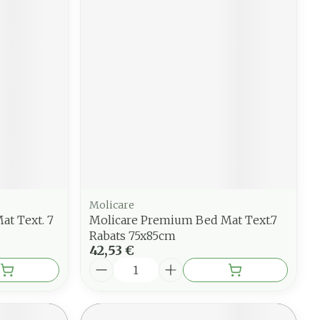
Molicare
t Text. 7
Molicare Premium Bed Mat Text.7
Rabats 75x85cm
42,53 €
Quantité