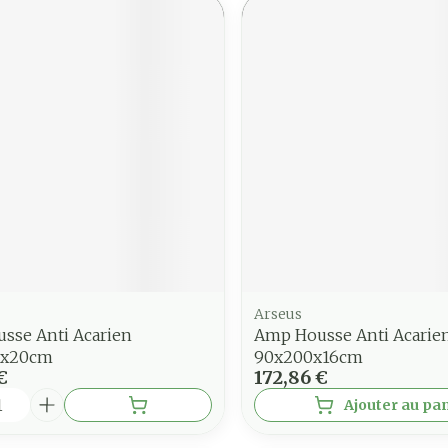
Arseus
sse Anti Acarien
Amp Housse Anti Acarie
0x20cm
90x200x16cm
€
172,86 €
é
Ajouter au pa