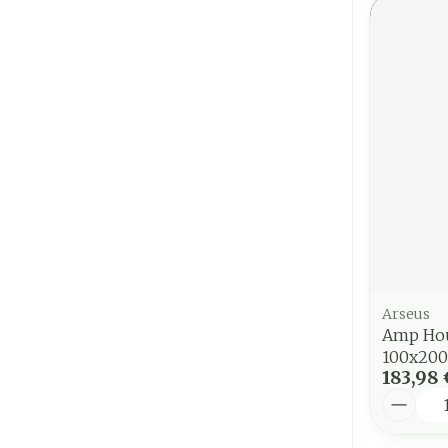
Arseus
Amp Hou
100x20
183,98 
Quantit