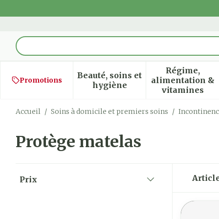
Aller au contenu
Rechercher
Régime,
Beauté, soins et
alimentation &
Promotions
Afficher le sous-menu pour
Afficher
hygiène
vitamines
Accueil
/
Soins à domicile et premiers soins
/
Incontinen
Protège matelas
Passer à la liste des produits
Articl
Prix
filter