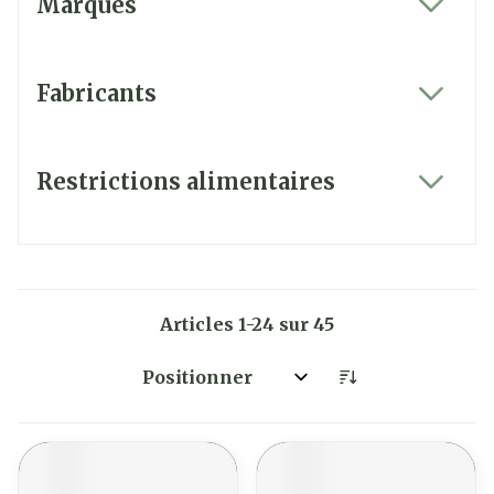
Marques
filter
Fabricants
filter
Restrictions alimentaires
filter
Articles
1
-
24
sur
45
Trier par: