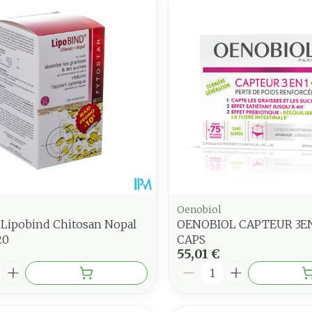
juster les valeurs minimales et maximales du prix.
Oenobiol
 Lipobind Chitosan Nopal
OENOBIOL CAPTEUR 3EN
20
CAPS
55,01 €
é
Quantité