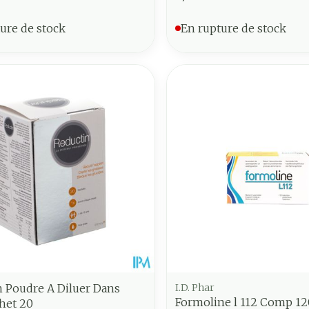
ure de stock
En rupture de stock
n Poudre A Diluer Dans
I.D. Phar
Formoline l 112 Comp 12
chet 20