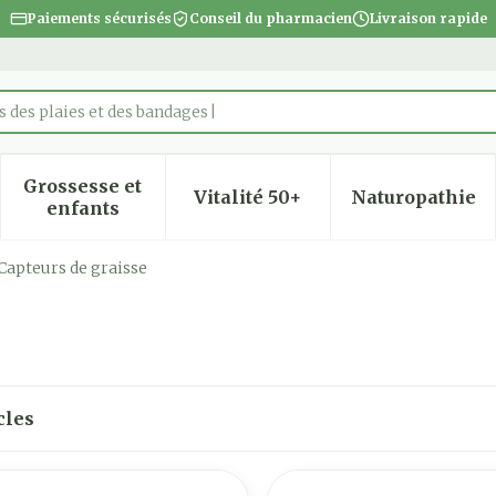
Paiements sécurisés
Conseil du pharmacien
Livraison rapide
 des plaies et des bandages
Grossesse et
Vitalité 50+
Naturopathie
 la catégorie Beauté, soins et hygiène
 le sous-menu pour la catégorie Régime, alimentatio
Afficher le sous-menu pour la catégorie Gro
Afficher le sous-menu pour
Afficher
enfants
Capteurs de graisse
cles