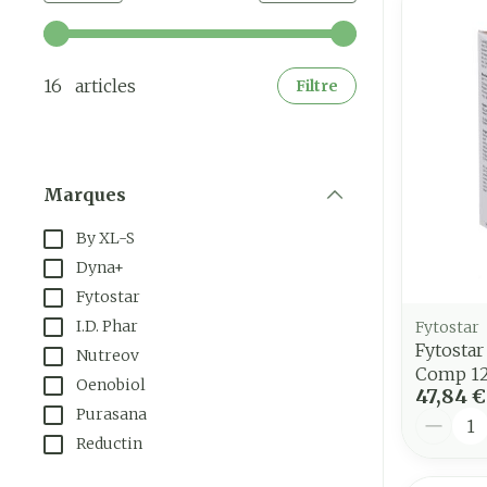
Utilisez les touches fléchées gauche et droite pour a
16 articles
Filtre
Marques
filter
By XL-S
Dyna+
Fytostar
I.D. Phar
Fytostar
Fytostar
Nutreov
Comp 1
Oenobiol
47,84 €
Purasana
Quantit
Reductin