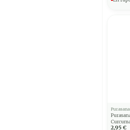
Purasana
Purasan
Curcuma
2,95 €