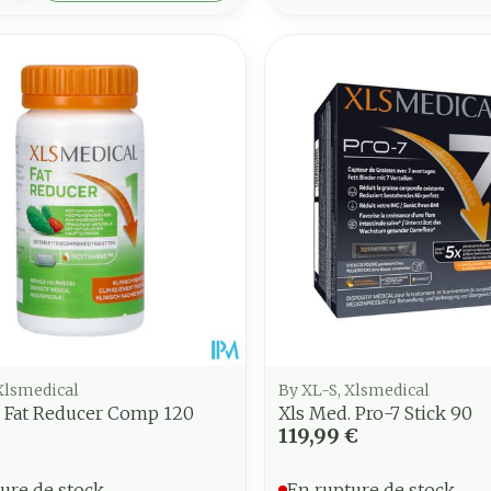
Xlsmedical
By XL-S, Xlsmedical
. Fat Reducer Comp 120
Xls Med. Pro-7 Stick 90
€
119,99 €
ure de stock
En rupture de stock