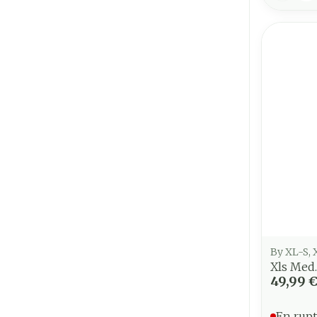
By XL-S, 
Xls Med
49,99 
En rupt