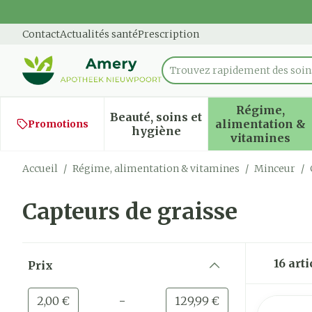
Aller au contenu
Diapositive 1 de 1
Contact
Actualités santé
Prescription
Trouvez rapidement des soins
Rechercher
Régime,
Beauté, soins et
alimentation &
Promotions
Afficher le sous-menu pour
Afficher
hygiène
vitamines
Accueil
/
Régime, alimentation & vitamines
/
Minceur
/
Capteurs de graisse
Passer à la liste des produits
16
arti
Prix
filter
-
Valeur minimale
Valeur maximale
2,00 €
129,99 €