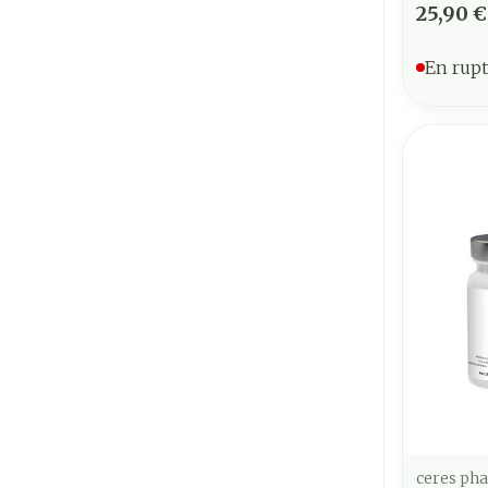
25,90 €
En rupt
ceres ph