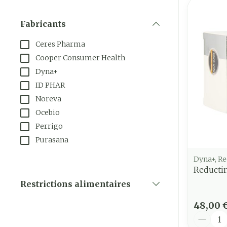
Fabricants
filter
Ceres Pharma
Cooper Consumer Health
Dyna+
ID PHAR
Noreva
Ocebio
Perrigo
Purasana
Dyna+, Re
Reducti
Restrictions alimentaires
filter
48,00 
Quantit