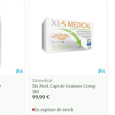
Xlsmedical
0
Xls Med. Capt.de Graisses Comp
180
99,99 €
En rupture de stock