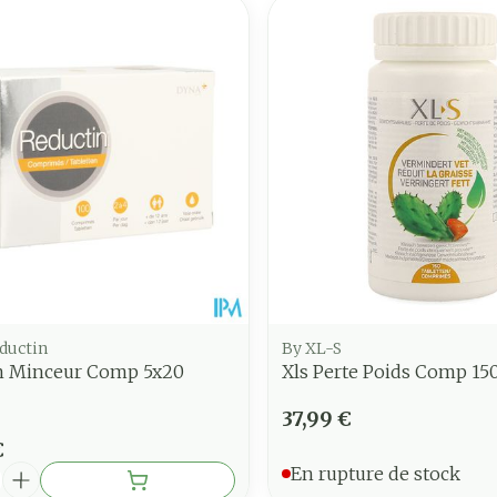
ductin
By XL-S
n Minceur Comp 5x20
Xls Perte Poids Comp 15
37,99 €
€
é
En rupture de stock