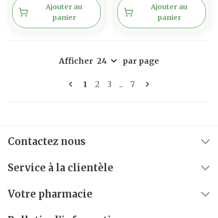
Ajouter au
Ajouter au
panier
panier
Afficher
par page
Pages
Vous lisez actuellement la page
Page
Page
Page
1
2
3
...
7
Contactez nous
Service à la clientèle
Votre pharmacie