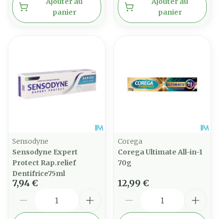
Ajouter au
Ajouter au
panier
panier
Sensodyne
Corega
Sensodyne Expert
Corega Ultimate All-in-1
Protect Rap.relief
70g
Dentifrice75ml
7,94 €
12,99 €
Quantité
Quantité