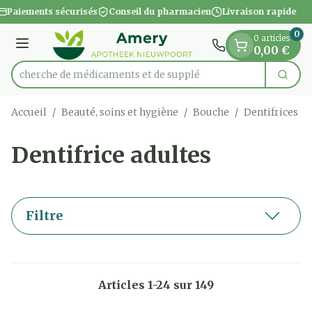
Diapositive 1 de 1
Aller au contenu
Paiements sécurisés
Conseil du pharmacien
Livraison rapide
0
0 articles
Menu
0,00 €
Recherche de médi
Cherc
Rechercher
Accueil
/
Beauté, soins et hygiène
/
Bouche
/
Dentifrices
/
Dentifrice adultes
Filtre
Articles
1
-
24
sur
149