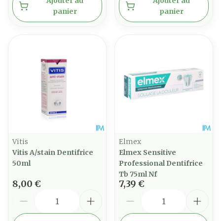
Ajouter au
Ajouter au
panier
panier
Vitis
Elmex
Vitis A/stain Dentifrice
Elmex Sensitive
50ml
Professional Dentifrice
Tb 75ml Nf
8,00 €
7,39 €
Quantité
Quantité