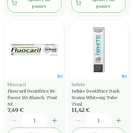
panier
panier
Fluocaril
Iwhite
Fluocaril Dentifrice Bi-
Iwhite Dentifrice Dark
fluore 145 Blanch. 75ml
Stains Whitenig Tube
Nf
75ml
7,49 €
11,42 €
Quantité
Quantité