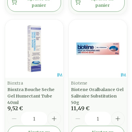
panier
panier
Bioxtra
Biotene
Bioxtra Bouche Seche
Biotene Oralbalance Gel
Gel Humectant Tube
Salivaire Substitution
40ml
50g
9,52 €
11,49 €
Quantité
Quantité