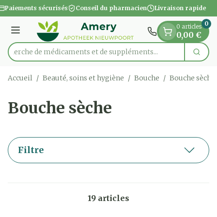
Diapositive 1 de 1
Aller au contenu
Paiements sécurisés
Conseil du pharmacien
Livraison rapide
0
0 articles
Menu
0,00 €
Recherche de médicaments et de suppléme
Cherc
Rechercher
Accueil
/
Beauté, soins et hygiène
/
Bouche
/
Bouche sèche
Bouche sèche
Filtre
19
articles