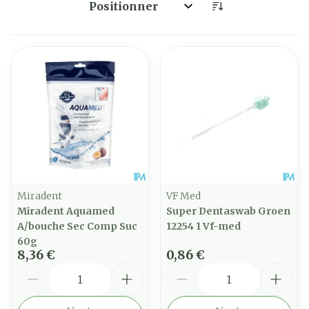
Trier par:
Miradent
VF Med
Miradent Aquamed
Super Dentaswab Groen
A/bouche Sec Comp Suc
12254 1 Vf-med
60g
8,36 €
0,86 €
Quantité
Quantité