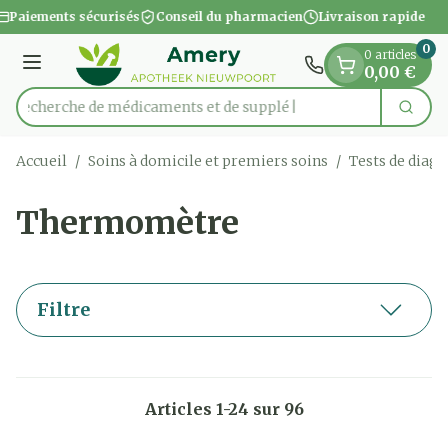
Diapositive 1 de 1
Aller au contenu
Paiements sécurisés
Conseil du pharmacien
Livraison rapide
0
0 articles
Menu
0,00 €
Recherche de médi
Cherc
Rechercher
Accueil
/
Soins à domicile et premiers soins
/
Tests de diagn
Thermomètre
Filtre
Articles
1
-
24
sur
96