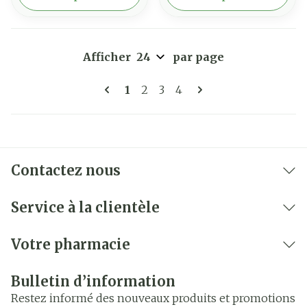
Afficher
par page
Pages
Vous lisez actuellement la pag
Page
Page
Page
1
2
3
4
Contactez nous
Service à la clientèle
Votre pharmacie
Bulletin d’information
Restez informé des nouveaux produits et promotions