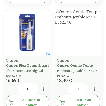
Omron
Omron
Omron Flex Temp Smart
Omron Gentle Temp
Thermometre Digital
Embouts Jetable Pr 520
Mc343fe
Et 521 40
16,65 €
18,39 €
Quantité
Quantité
Ajouter au
Ajouter au
panier
panier