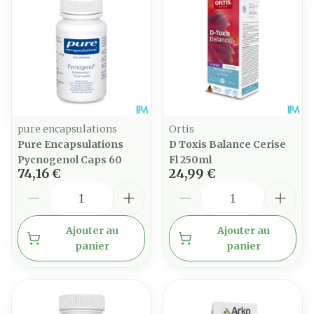
pure encapsulations
Ortis
Pure Encapsulations
D Toxis Balance Cerise
Pycnogenol Caps 60
Fl 250ml
74,16 €
24,99 €
Quantité
Quantité
Ajouter au
Ajouter au
panier
panier