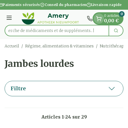
Diapositive 1 de 1
Aller au contenu
Paiements sécurisés
Conseil du pharmacien
Livraison rapide
0
0 articles
Menu
0,00 €
Recherche de médicament
Cherc
Rechercher
Accueil
/
Régime, alimentation & vitamines
/
Nutrithérapie
Jambes lourdes
Filtre
Articles
1
-
24
sur
29