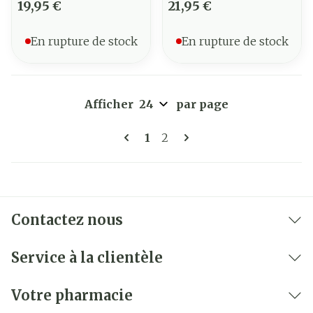
19,95 €
21,95 €
En rupture de stock
En rupture de stock
Afficher
par page
Pages
Vous lisez actuellement la 
Page
1
2
Contactez nous
Service à la clientèle
Votre pharmacie