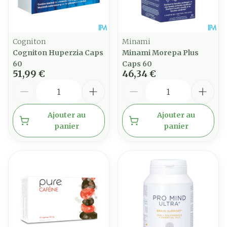
Cogniton
Minami
Cogniton Huperzia Caps
Minami Morepa Plus
60
Caps 60
51,99 €
46,34 €
Quantité
Quantité
Ajouter au
Ajouter au
panier
panier