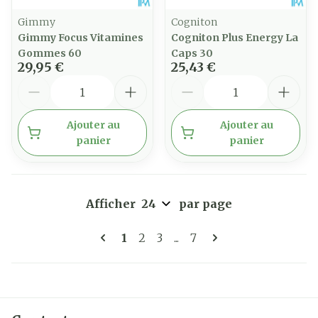
Gimmy
Cogniton
Gimmy Focus Vitamines
Cogniton Plus Energy La
Gommes 60
Caps 30
29,95 €
25,43 €
Quantité
Quantité
Ajouter au
Ajouter au
panier
panier
Afficher
par page
Pages
Vous lisez actuellement la page
Page
Page
Page
1
2
3
...
7