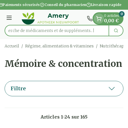
Diapositive 1 de 1
Aller au contenu
Paiements sécurisés
Conseil du pharmacien
Livraison rapide
0
0 articles
Menu
0,00 €
Recherche de médicament
Cherc
Rechercher
Accueil
/
Régime, alimentation & vitamines
/
Nutrithérapie
Mémoire & concentration
Filtre
Articles
1
-
24
sur
165