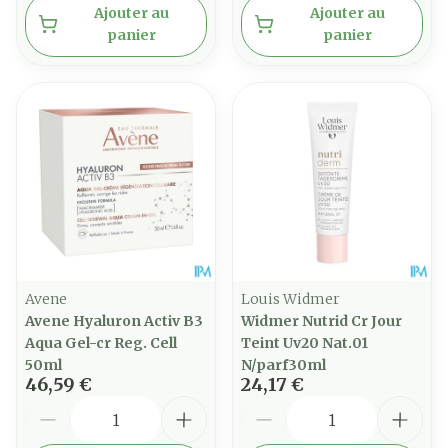
Ajouter au
Ajouter au
panier
panier
Avene
Louis Widmer
Avene Hyaluron Activ B3
Widmer Nutrid Cr Jour
Aqua Gel-cr Reg. Cell
Teint Uv20 Nat.01
50ml
N/parf30ml
46,59 €
24,17 €
Quantité
Quantité