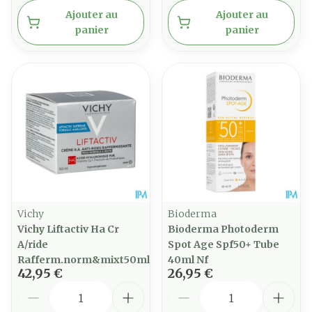
Ajouter au
Ajouter au
panier
panier
Vichy
Bioderma
Vichy Liftactiv Ha Cr
Bioderma Photoderm
A/ride
Spot Age Spf50+ Tube
Rafferm.norm&mixt50ml
40ml Nf
42,95 €
26,95 €
Quantité
Quantité