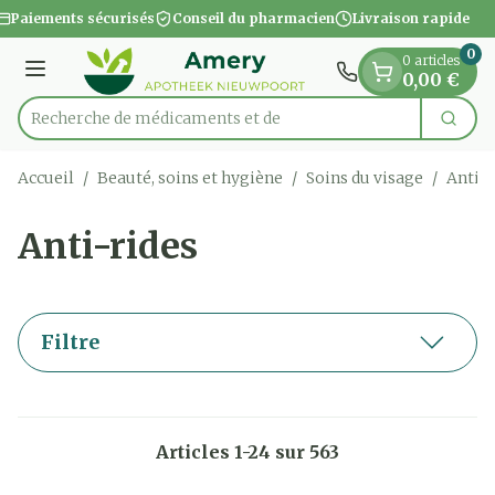
Diapositive 1 de 1
Aller au contenu
Paiements sécurisés
Conseil du pharmacien
Livraison rapide
0
0 articles
Menu
0,00 €
Recherche de m
Cherc
Rechercher
Accueil
/
Beauté, soins et hygiène
/
Soins du visage
/
Anti-r
Anti-rides
Filtre
Articles
1
-
24
sur
563