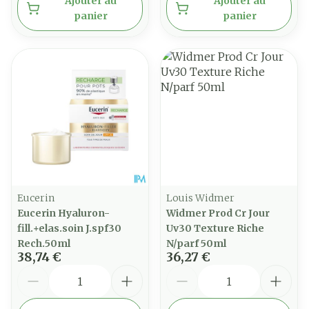
Ajouter au
Ajouter au
panier
panier
Eucerin
Louis Widmer
Eucerin Hyaluron-
Widmer Prod Cr Jour
fill.+elas.soin J.spf30
Uv30 Texture Riche
Rech.50ml
N/parf 50ml
38,74 €
36,27 €
Quantité
Quantité