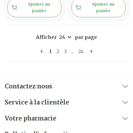
Ajouter au
Ajouter au
panier
panier
Afficher
par page
Pages
Vous lisez actuellement la page
Page
Page
Page
1
2
3
...
24
Contactez nous
Service à la clientèle
Votre pharmacie