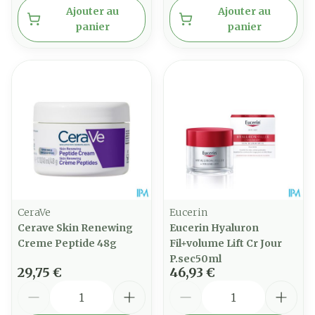
Ajouter au
Ajouter au
panier
panier
CeraVe
Eucerin
Cerave Skin Renewing
Eucerin Hyaluron
Creme Peptide 48g
Fil+volume Lift Cr Jour
P.sec50ml
29,75 €
46,93 €
Quantité
Quantité