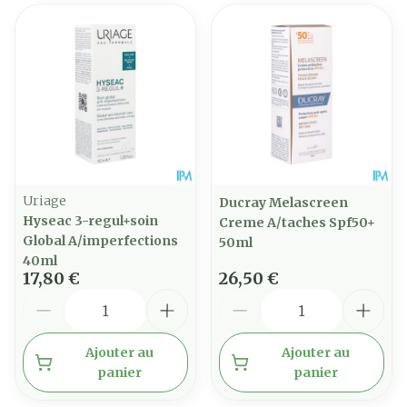
Uriage
Ducray Melascreen
Hyseac 3-regul+soin
Creme A/taches Spf50+
Global A/imperfections
50ml
40ml
17,80 €
26,50 €
Quantité
Quantité
Ajouter au
Ajouter au
panier
panier