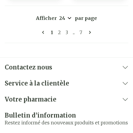
Afficher
par page
Pages
Vous lisez actuellement la page
Page
Page
Page
1
2
3
...
7
Contactez nous
Service à la clientèle
Votre pharmacie
Bulletin d’information
Restez informé des nouveaux produits et promotions