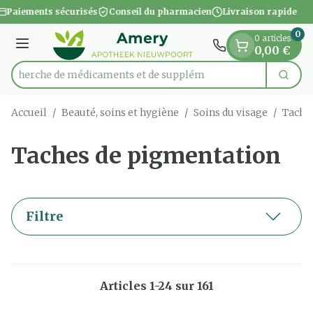
Diapositive 1 de 1
Aller au contenu
Paiements sécurisés
Conseil du pharmacien
Livraison rapide
0
0 articles
Menu
0,00 €
Recherche de médica
Cherc
Rechercher
Accueil
/
Beauté, soins et hygiène
/
Soins du visage
/
Tache
Taches de pigmentation
Filtre
Articles
1
-
24
sur
161