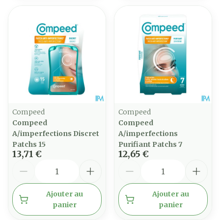
Compeed
Compeed
Compeed
Compeed
A/imperfections Discret
A/imperfections
Patchs 15
Purifiant Patchs 7
13,71 €
12,65 €
Quantité
Quantité
Ajouter au
Ajouter au
panier
panier