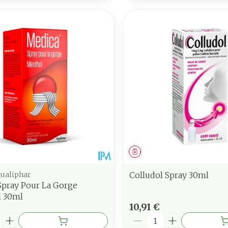
ment
Médicament
Qualiphar
Colludol Spray 30ml
Spray Pour La Gorge
 30ml
10,91 €
é
Quantité