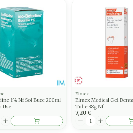
ment
Médicament
ine
Elmex
dine 1% Nf Sol Bucc 200ml
Elmex Medical Gel Denta
o Use
Tube 38g Nf
7,20 €
é
Quantité