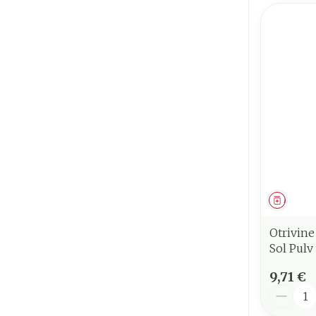
Médica
Otrivin
Sol Pulv
9,71 €
Quantit