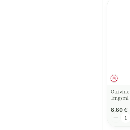
Médica
Otrivin
1mg/ml 
8,80 €
Quantit