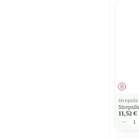
Médica
Strepsils
Strepsil
11,52 €
Quantit