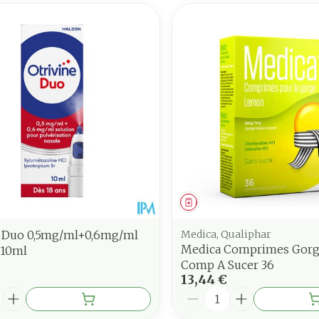
ment
Médicament
e Duo 0,5mg/ml+0,6mg/ml
Medica, Qualiphar
Medica Comprimes Gor
 10ml
Comp A Sucer 36
13,44 €
é
Quantité