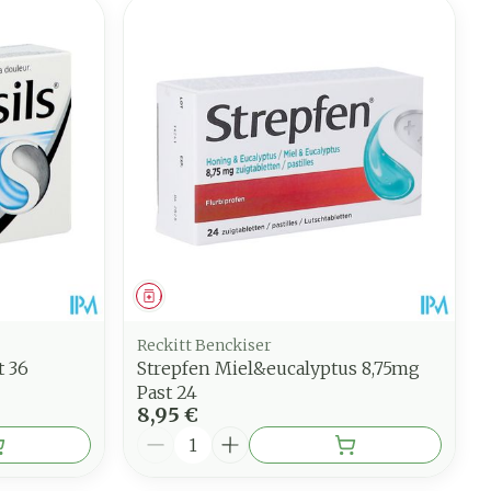
Médicament
Reckitt Benckiser
t 36
Strepfen Miel&eucalyptus 8,75mg
Past 24
8,95 €
Quantité