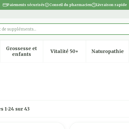
Paiements sécurisés
Conseil du pharmacien
Livraison rapide
Grossesse et
Vitalité 50+
Naturopathie
 la catégorie Beauté, soins et hygiène
 le sous-menu pour la catégorie Régime, alimentatio
Afficher le sous-menu pour la catégorie Gro
Afficher le sous-menu pour
Afficher
enfants
es
1
-
24
sur
43