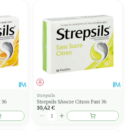
Médicament
Strepsils
t 36
Strepsils S/sucre Citron Past 36
10,42 €
Quantité