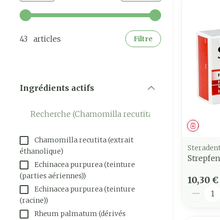
Utilisez les touches fléchées gauche et droite pour a
43 articles
Filtre
Ingrédients actifs
filter
Médica
Chamomilla recutita (extrait
Steraden
éthanolique)
Strepfen
Echinacea purpurea (teinture
(parties aériennes))
10,30 €
Quantit
Echinacea purpurea (teinture
(racine))
Rheum palmatum (dérivés