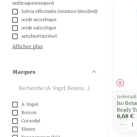
anthraquinoniques)
Salvia officinalis (teinture (feuilles))
acide ascorbique
acide salicylique
amylmétacrésol
Afficher plus
Marques
filter
Médica
Isobetad
Iso Beta
A. Vogel
Ready T
Boiron
6,68 €
Corsodyl
Quantit
Elmex