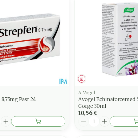
juster les valeurs minimales et maximales du prix.
ment
Médicament
t
A. Vogel
 8,75mg Past 24
A.vogel Echinaforcemed 
Gorge 30ml
10,56 €
é
Quantité