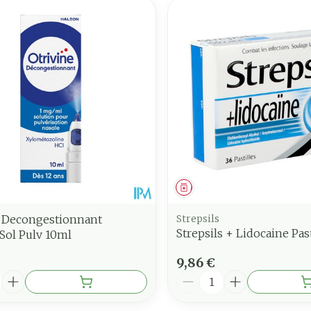
ment
Médicament
e Decongestionnant
Strepsils
Strepsils + Lidocaine Pas
Sol Pulv 10ml
9,86 €
é
Quantité