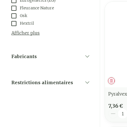
Eurogenerics (EG)
Fleurance Nature
Gsk
Hextril
Afficher plus
Fabricants
filter
Médica
Restrictions alimentaires
filter
Pyralvex
7,36 €
Quantit