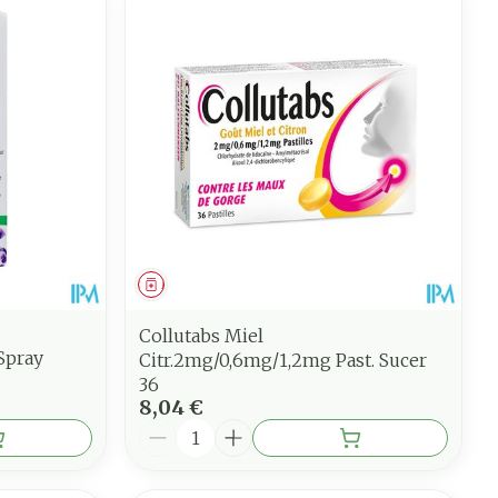
Médicament
Collutabs Miel
Spray
Citr.2mg/0,6mg/1,2mg Past. Sucer
36
8,04 €
Quantité