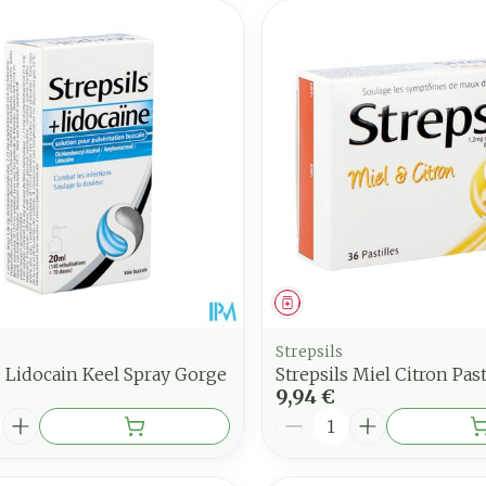
ment
Médicament
Strepsils
s Lidocain Keel Spray Gorge
Strepsils Miel Citron Pas
9,94 €
é
Quantité