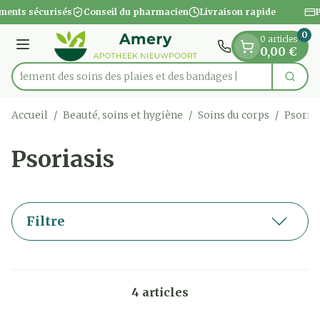
Diapositive 1 de 1
Aller au contenu
ments sécurisés
Conseil du pharmacien
Livraison rapide
P
0
0 articles
Menu
0,00 €
apidement des soins des plaies et des bandages
Cherc
Rechercher
Accueil
/
Beauté, soins et hygiène
/
Soins du corps
/
Psorias
Psoriasis
Filtre
4
articles