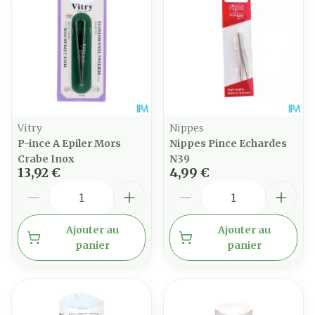
Vitry
Nippes
P-ince A Epiler Mors
Nippes Pince Echardes
Crabe Inox
N39
13,92 €
4,99 €
Quantité
Quantité
Ajouter au
Ajouter au
panier
panier