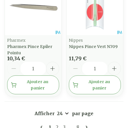
Pharmex
Nippes
Pharmex Pince Epiler
Nippes Pince Vert N709
Pointu
10,34 €
11,79 €
Quantité
Quantité
Ajouter au
Ajouter au
panier
panier
Afficher
par page
Pages
Vous lisez actuellement la page
Page
Page
Page
1
2
3
...
8