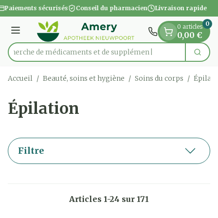
Diapositive 1 de 1
Aller au contenu
Paiements sécurisés
Conseil du pharmacien
Livraison rapide
0
0 articles
Menu
0,00 €
Recherche de médica
Cherc
Rechercher
Accueil
/
Beauté, soins et hygiène
/
Soins du corps
/
Épilat
Épilation
Filtre
Articles
1
-
24
sur
171