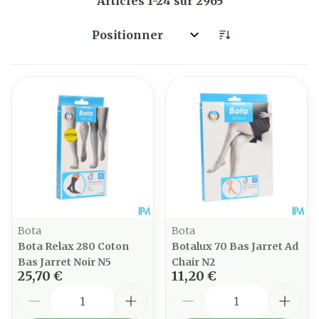
Articles
1
-
24
sur
2965
Trier par:
Bota
Bota
Bota Relax 280 Coton
Botalux 70 Bas Jarret Ad
Bas Jarret Noir N5
Chair N2
25,70 €
11,20 €
Quantité
Quantité