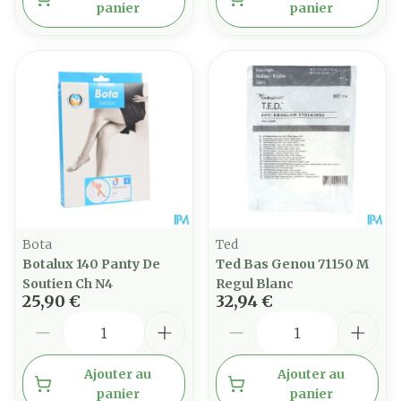
panier
panier
Bota
Ted
Botalux 140 Panty De
Ted Bas Genou 71150 M
Soutien Ch N4
Regul Blanc
25,90 €
32,94 €
Quantité
Quantité
Ajouter au
Ajouter au
panier
panier