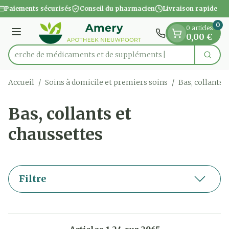
Diapositive 1 de 1
Aller au contenu
Paiements sécurisés
Conseil du pharmacien
Livraison rapide
0
0 articles
Menu
0,00 €
Recherche de médicam
Cherc
Rechercher
Accueil
/
Soins à domicile et premiers soins
/
Bas, collants 
Bas, collants et
chaussettes
Filtre