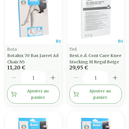
Bota
Ted
Botalux 70 Bas Jarret Ad
Rest.e.d. Cont Care Knee
Chair N5
Stocking M Regul Beige
11,20 €
29,95 €
Quantité
Quantité
Ajouter au
Ajouter au
panier
panier