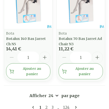
Bota
Bota
Botalux 140 Bas Jarret
Botalux 70 Bas Jarret Ad
Ch N5
Chair N3
14,41 €
11,22 €
Quantité
Quantité
Ajouter au
Ajouter au
panier
panier
Afficher
par page
Pages
Vous lisez actuellement la page
Page
Page
Page
1
2
3
...
124