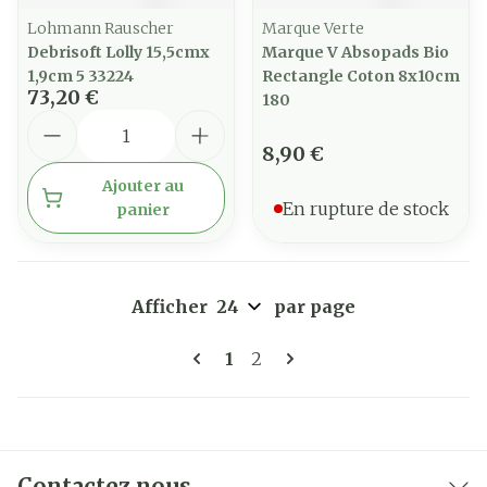
Lohmann Rauscher
Marque Verte
Debrisoft Lolly 15,5cmx
Marque V Absopads Bio
1,9cm 5 33224
Rectangle Coton 8x10cm
73,20 €
180
Quantité
8,90 €
Ajouter au
En rupture de stock
panier
Afficher
par page
Pages
Vous lisez actuellement la 
Page
1
2
Contactez nous