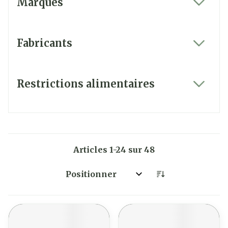
Marques
filter
Fabricants
filter
Restrictions alimentaires
filter
Articles
1
-
24
sur
48
Trier par: