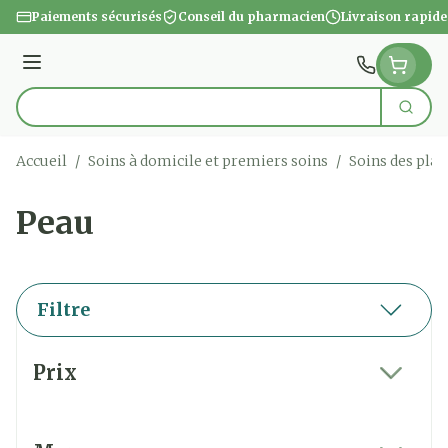
Aller au contenu
Paiements sécurisés
Conseil du pharmacien
Livraison rapide
Menu
Cherc
Rechercher
Accueil
/
Soins à domicile et premiers soins
/
Soins des plai
Peau
Filtre
Passer à la liste des produits
Prix
filter