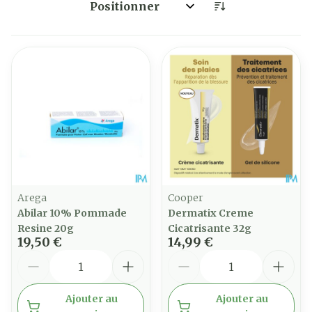
Trier par:
Arega
Cooper
Abilar 10% Pommade
Dermatix Creme
Resine 20g
Cicatrisante 32g
19,50 €
14,99 €
Quantité
Quantité
Ajouter au
Ajouter au