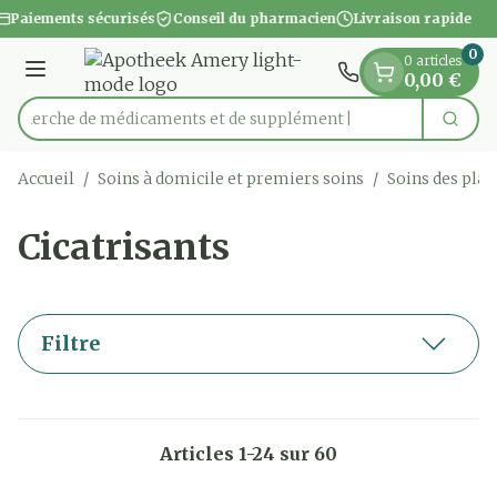
Diapositive 1 de 1
Aller au contenu
Paiements sécurisés
Conseil du pharmacien
Livraison rapide
0
0 articles
Menu
0,00 €
Recherche de médicamen
Cherc
Rechercher
Accueil
/
Soins à domicile et premiers soins
/
Soins des plai
Cicatrisants
Filtre
Articles
1
-
24
sur
60