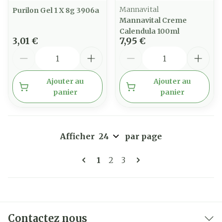
Mannavital
Purilon Gel 1 X 8g 3906a
Mannavital Creme
Calendula 100ml
3,01 €
7,95 €
Quantité
Quantité
Ajouter au
Ajouter au
panier
panier
Afficher
par page
Pages
Vous lisez actuellement la pa
Page
Page
1
2
3
Contactez nous