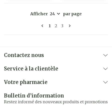
Afficher
par page
Pages
Vous lisez actuellement la pa
Page
Page
1
2
3
Contactez nous
Service à la clientèle
Votre pharmacie
Bulletin d’information
Restez informé des nouveaux produits et promotions
Adresse mail