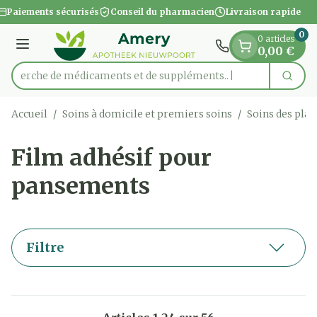
Diapositive 1 de 1
Aller au contenu
Paiements sécurisés
Conseil du pharmacien
Livraison rapide
0
0 articles
Menu
0,00 €
Recherche de médicaments e
Cherc
Rechercher
Accueil
/
Soins à domicile et premiers soins
/
Soins des plai
Film adhésif pour
pansements
Filtre