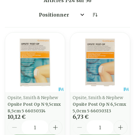
Articles
1
-
24
sur
56
Trier par:
Opsite, Smith & Nephew
Opsite, Smith & Nephew
Opsite Post Op N 9,5cmx
Opsite Post Op N 6,5cmx
8,5cm 5 66030314
5,0cm 5 66030313
10,12 €
6,73 €
Quantité
Quantité