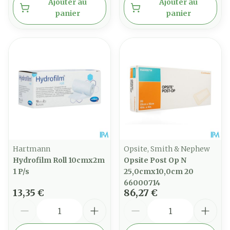
Ajouter au
Ajouter au
panier
panier
Hartmann
Opsite, Smith & Nephew
Hydrofilm Roll 10cmx2m
Opsite Post Op N
1 P/s
25,0cmx10,0cm 20
66000714
13,35 €
86,27 €
Quantité
Quantité