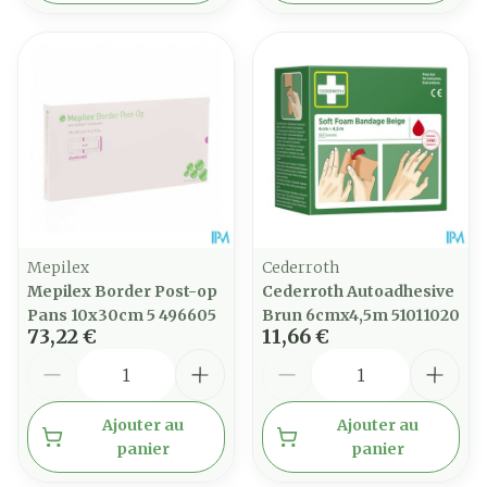
Mepilex
Cederroth
Mepilex Border Post-op
Cederroth Autoadhesive
Pans 10x30cm 5 496605
Brun 6cmx4,5m 51011020
73,22 €
11,66 €
Quantité
Quantité
Ajouter au
Ajouter au
panier
panier