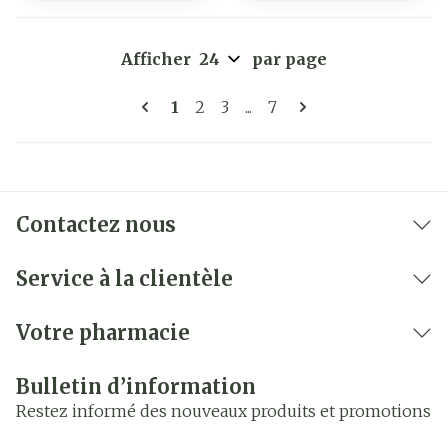
Afficher
par page
Pages
Vous lisez actuellement la page
Page
Page
Page
1
2
3
...
7
Contactez nous
Service à la clientèle
Votre pharmacie
Bulletin d’information
Restez informé des nouveaux produits et promotions
Adresse mail