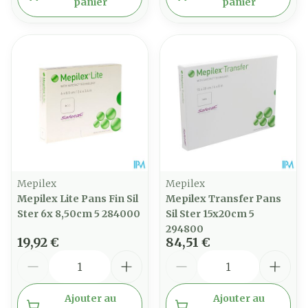
panier
panier
Mepilex
Mepilex
Mepilex Lite Pans Fin Sil
Mepilex Transfer Pans
Ster 6x 8,50cm 5 284000
Sil Ster 15x20cm 5
294800
19,92 €
84,51 €
Quantité
Quantité
Ajouter au
Ajouter au