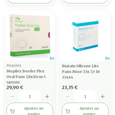
Mepilex
Biatain Silicone Lite
Mepilex Border Flex
Pans Msse 7,5x 7,5 10
Oval Pans 7,8x10cm 5
33444
583500
29,90 €
23,35 €
Quantité
Quantité
Ajouter au
Ajouter au
panier
panier