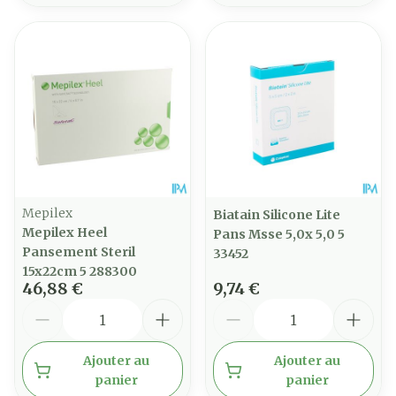
Mepilex
Biatain Silicone Lite
Mepilex Heel
Pans Msse 5,0x 5,0 5
Pansement Steril
33452
15x22cm 5 288300
46,88 €
9,74 €
Quantité
Quantité
Ajouter au
Ajouter au
panier
panier