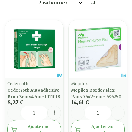
Trier par:
Cederroth
Mepilex
Cederroth Autoadhesive
Mepilex Border Flex
Brun 3cmx4,5m 51011018
Pans 7,5x7,5cm 5 595250
8,27 €
14,61 €
Quantité
Quantité
Ajouter au
Ajouter au