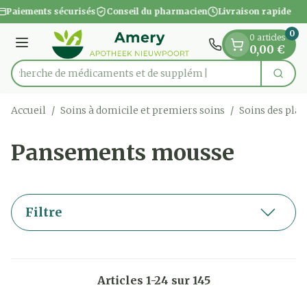
Diapositive 1 de 1
Aller au contenu
Paiements sécurisés
Conseil du pharmacien
Livraison rapide
0
0 articles
Menu
0,00 €
Recherche de mé
Cherc
Rechercher
Accueil
/
Soins à domicile et premiers soins
/
Soins des plai
Pansements mousse
Filtre
Articles
1
-
24
sur
145