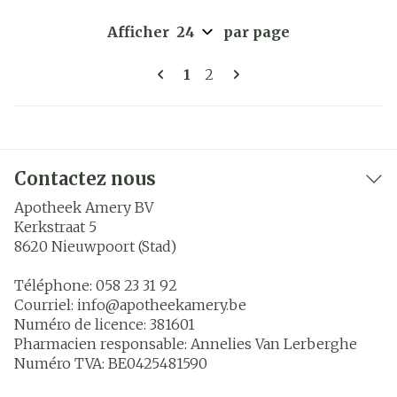
Afficher
par page
Pages
Vous lisez actuellement la 
Page
1
2
Contactez nous
Apotheek Amery BV
Kerkstraat 5
8620
Nieuwpoort (Stad)
Téléphone:
058 23 31 92
Courriel:
info@
apotheekamery.be
Numéro de licence:
381601
Pharmacien responsable:
Annelies Van Lerberghe
Numéro TVA:
BE0425481590