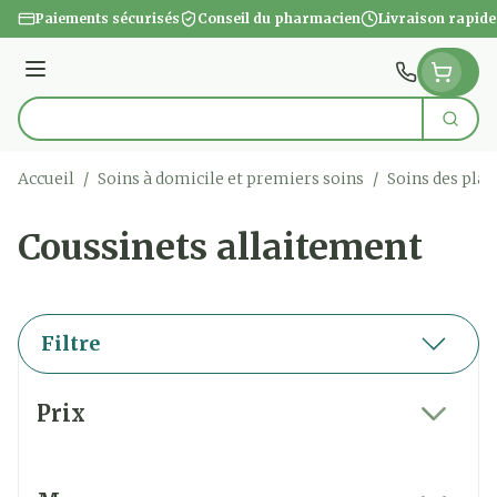
Aller au contenu
Paiements sécurisés
Conseil du pharmacien
Livraison rapide
Menu
Cherc
Rechercher
Accueil
/
Soins à domicile et premiers soins
/
Soins des plai
Coussinets allaitement
Filtre
Passer à la liste des produits
Prix
filter