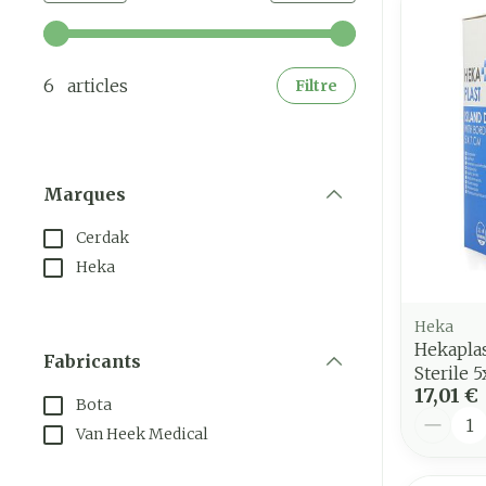
Utilisez les touches fléchées gauche et droite pour a
6 articles
Filtre
Marques
filter
Cerdak
Heka
Heka
Hekapla
Fabricants
Sterile 
filter
17,01 €
Bota
Quantit
Van Heek Medical