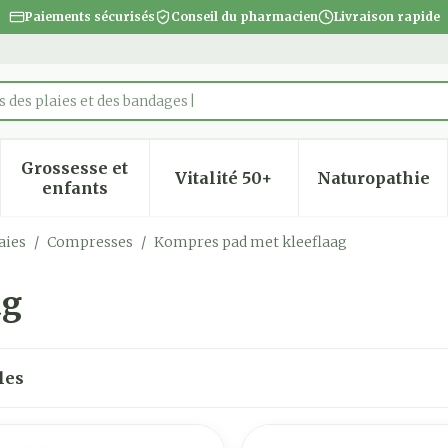
Paiements sécurisés
Conseil du pharmacien
Livraison rapide
 des plaies et des bandages
Grossesse et
Vitalité 50+
Naturopathie
 la catégorie Beauté, soins et hygiène
 le sous-menu pour la catégorie Régime, alimentatio
Afficher le sous-menu pour la catégorie Gro
Afficher le sous-menu pour
Afficher
enfants
aies
/
Compresses
/
Kompres pad met kleeflaag
ag
les