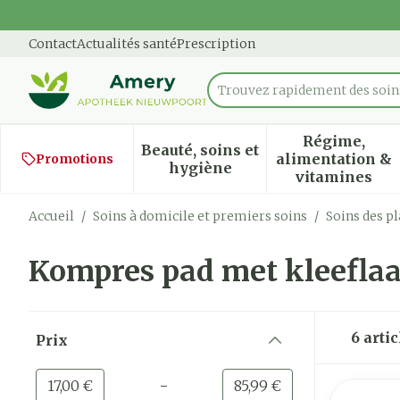
Aller au contenu
Diapositive 1 de 1
Contact
Actualités santé
Prescription
Trouvez rapidement des soins
Rechercher
Régime,
Beauté, soins et
alimentation &
Promotions
Afficher le sous-menu pour
Afficher
hygiène
vitamines
Accueil
/
Soins à domicile et premiers soins
/
Soins des pl
Kompres pad met kleefla
Passer à la liste des produits
6
artic
Prix
filter
-
Valeur minimale
Valeur maximale
17,00 €
85,99 €