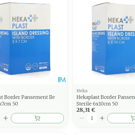
juster les valeurs minimales et maximales du prix.
Heka
st Border Pansement Ile
Hekaplast Border Pansem
5x7cm 50
Sterile 6x10cm 50
28,31 €
é
Quantité