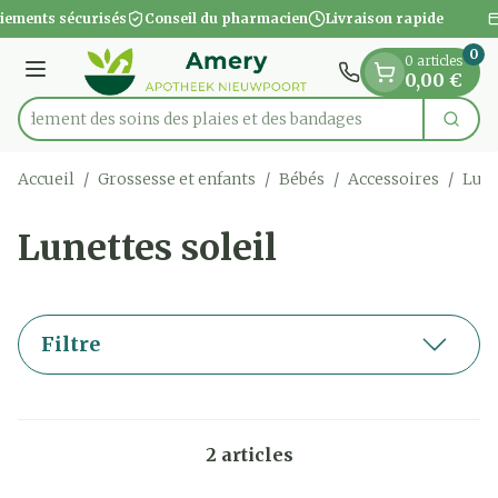
Diapositive 1 de 1
Aller au contenu
iements sécurisés
Conseil du pharmacien
Livraison rapide
0
0 articles
Menu
0,00 €
apidement des soins des plaies et des bandages
Cherc
Rechercher
Accueil
/
Grossesse et enfants
/
Bébés
/
Accessoires
/
Lune
Lunettes soleil
Filtre
2
articles