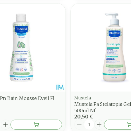
Pn Bain Mousse Eveil Fl
Mustela
Mustela Pa Stelatopia Ge
500ml Nf
20,50 €
é
Quantité