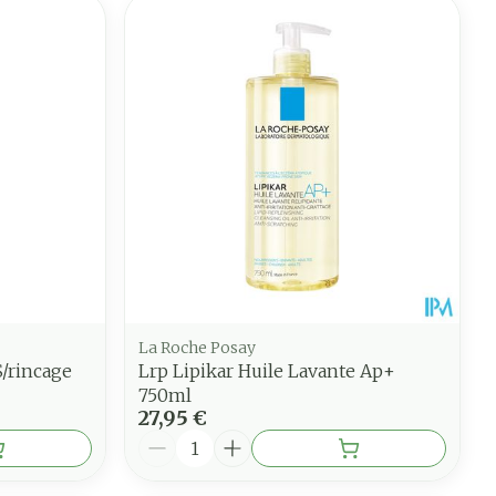
La Roche Posay
S/rincage
Lrp Lipikar Huile Lavante Ap+
750ml
27,95 €
Quantité