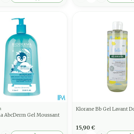
a
Klorane Bb Gel Lavant 
a AbcDerm Gel Moussant
15,90 €
é
Quantité