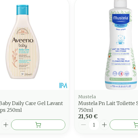
Mustela
aby Daily Care Gel Lavant
Mustela Pn Lait Toilette 
rps 250ml
750ml
21,50 €
é
Quantité