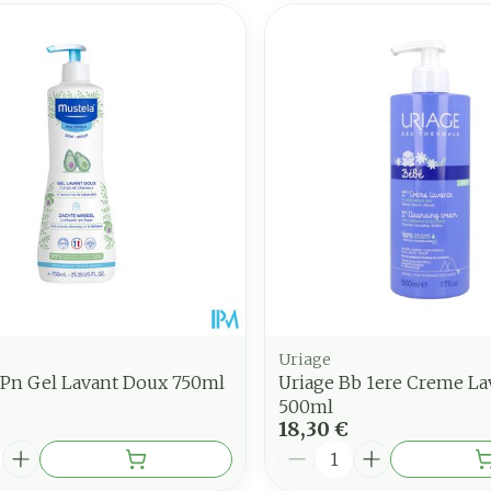
Uriage
 Pn Gel Lavant Doux 750ml
Uriage Bb 1ere Creme La
500ml
18,30 €
é
Quantité