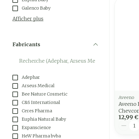
Galenco Baby
Afficher plus
Fabricants
filter
Adephar
Arseus Medical
Bee Nature Cosmetic
Aveeno
C&S International
Aveeno B
Chev.co
Ceres Pharma
12,99 €
Euphia Natural Baby
Quantit
Expanscience
HeW Pharma bvba