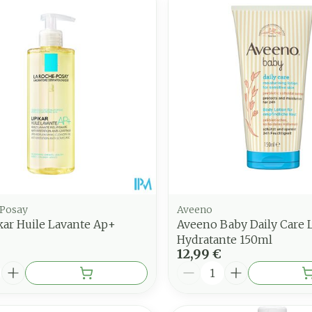
juster les valeurs minimales et maximales du prix.
 Posay
Aveeno
kar Huile Lavante Ap+
Aveeno Baby Daily Care 
Hydratante 150ml
12,99 €
é
Quantité