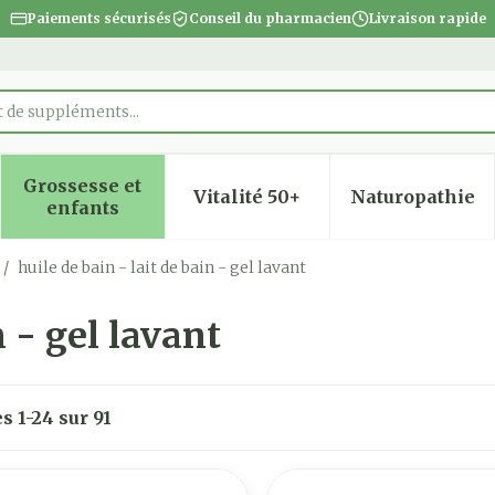
Paiements sécurisés
Conseil du pharmacien
Livraison rapide
Grossesse et
Vitalité 50+
Naturopathie
 la catégorie Beauté, soins et hygiène
 le sous-menu pour la catégorie Régime, alimentatio
Afficher le sous-menu pour la catégorie Gro
Afficher le sous-menu pour
Afficher
enfants
/
huile de bain - lait de bain - gel lavant
n - gel lavant
es
1
-
24
sur
91