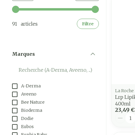
Utilisez les touches fléchées gauche et droite pour a
91 articles
Filtre
Marques
filter
A-Derma
La Roche
Aveeno
Lrp Lipi
Bee Nature
400ml
23,49 €
Bioderma
Quantit
Dodie
Eubos
Euphia Baby