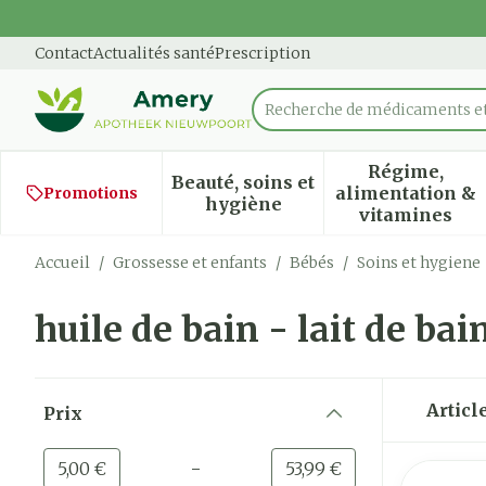
Aller au contenu
Diapositive 1 de 1
Contact
Actualités santé
Prescription
Recherche de médicamen
Rechercher
Régime,
Beauté, soins et
alimentation &
Promotions
Afficher le sous-menu pour
Afficher
hygiène
vitamines
Accueil
/
Grossesse et enfants
/
Bébés
/
Soins et hygiene
huile de bain - lait de bai
Passer à la liste des produits
Articl
Prix
filter
-
Valeur minimale
Valeur maximale
5,00 €
53,99 €