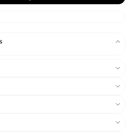
s
ocaïne 1%, 2% ou 4%.
um, l'édétate calcique sodique et l'eau pour