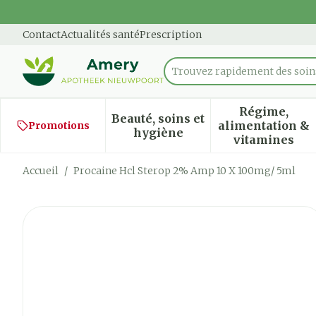
Aller au contenu
Diapositive 1 de 1
Contact
Actualités santé
Prescription
Trouvez rapidement des soins
Rechercher
Régime,
Beauté, soins et
alimentation &
Promotions
Afficher le sous-menu pour
Afficher
hygiène
vitamines
Accueil
/
Procaine Hcl Sterop 2% Amp 10 X 100mg/ 5ml
Procaine Hcl Sterop 2% 