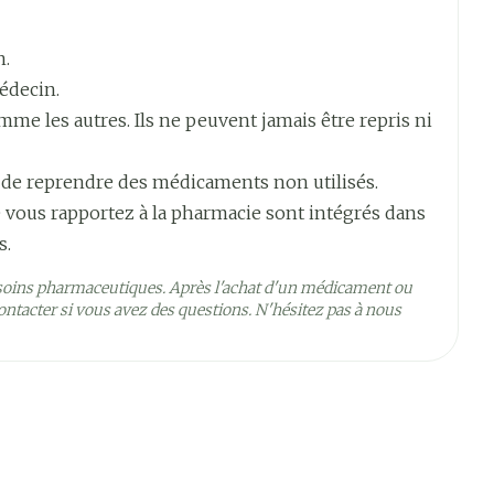
 de chlorure de sodium à 0,9 %
n.
).
édecin.
e les autres. Ils ne peuvent jamais être repris ni
i-orale.
 de reprendre des médicaments non utilisés.
 vous rapportez à la pharmacie sont intégrés dans
ion.
s.
soins pharmaceutiques. Après l'achat d'un médicament ou
ntacter si vous avez des questions. N'hésitez pas à nous
5°C - 25°C)