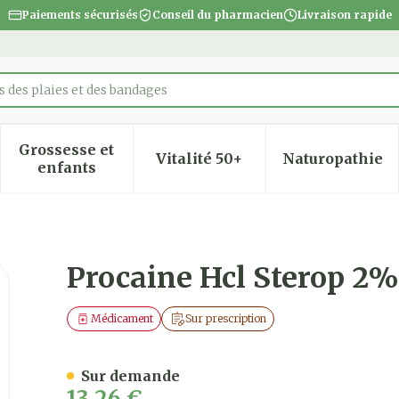
Paiements sécurisés
Conseil du pharmacien
Livraison rapide
 des plaies et des bandages
Grossesse et
Vitalité 50+
Naturopathie
 la catégorie Beauté, soins et hygiène
 le sous-menu pour la catégorie Régime, alimentatio
Afficher le sous-menu pour la catégorie Gro
Afficher le sous-menu pour
Afficher
enfants
Amp 10 X 100mg/ 5ml
Procaine Hcl Sterop 2
Médicament
Sur prescription
Sur demande
13,26 €