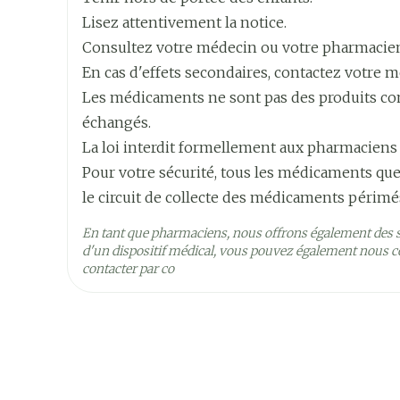
Largeur
111 mm
solution glucosée à 5 % ou dans une solution
Sensation anormale (paresthésie).
Lisez attentivement la notice.
Bourdonnement d'oreille (acouphène).
Consultez votre médecin ou votre pharmacie
Mouvements incontrôlés des yeux (nystagmus
Longueur
171 mm
En cas d'effets secondaires, contactez votre m
Nausées, vomissements.
Convulsions.
Les médicaments ne sont pas des produits comm
Profondeur
20 mm
Engourdissement de la langue et la région pér
échangés.
Etourdissement suivi de sédation.
La loi interdit formellement aux pharmaciens
Quantité Du
10
Pour votre sécurité, tous les médicaments que
Douleur modérée au ou autour du site d'inject
Paquet
le circuit de collecte des médicaments périmé
Réactions allergiques.
Ingrédients
En tant que pharmaciens, nous offrons également des 
procaïne chlorhydrate
Lupus érythémateux.
Actifs
d'un dispositif médical, vous pouvez également nous co
contacter par co
Préservation
Température ambiante (1