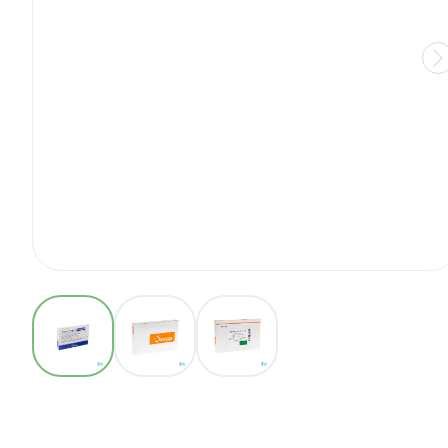
View larger image
View larger image
View larger image