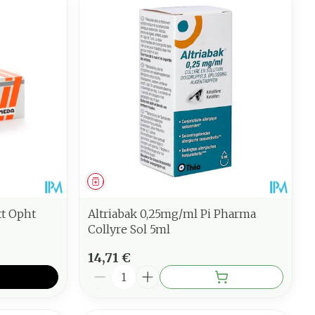
Médicament
t Opht
Altriabak 0,25mg/ml Pi Pharma
Collyre Sol 5ml
14,71 €
Quantité