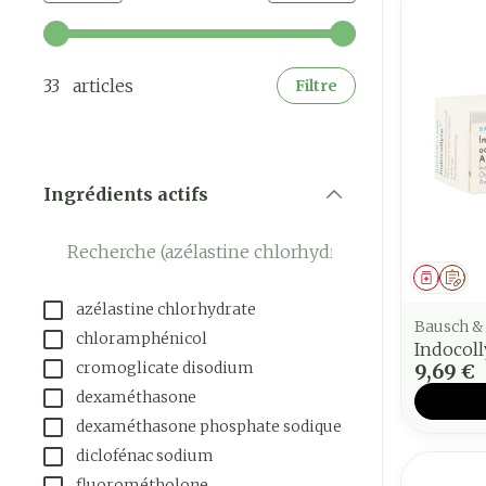
Utilisez les touches fléchées gauche et droite pour a
33 articles
Filtre
Ingrédients actifs
filter
Médica
Sur
azélastine chlorhydrate
Bausch &
chloramphénicol
Indocoll
cromoglicate disodium
9,69 €
dexaméthasone
dexaméthasone phosphate sodique
diclofénac sodium
fluorométholone