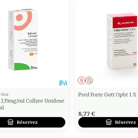
ment
 prescription
Médicament
Sur prescription
arma
Pred Forte Gutt Opht 1 X
 3,35mg/ml Collyre Unidose
ml
8,77 €
Réservez
Réservez