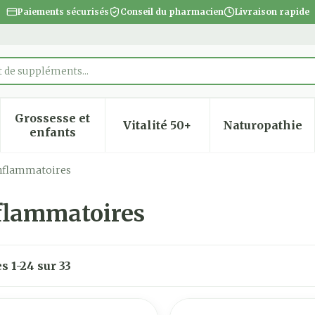
Paiements sécurisés
Conseil du pharmacien
Livraison rapide
Grossesse et
Vitalité 50+
Naturopathie
 la catégorie Beauté, soins et hygiène
 le sous-menu pour la catégorie Régime, alimentatio
Afficher le sous-menu pour la catégorie Gro
Afficher le sous-menu pour
Afficher
enfants
inflammatoires
nflammatoires
es
1
-
24
sur
33