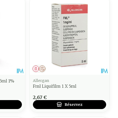
Médicament
Sur prescription
 5ml 1%
Allergan
Fml Liquifilm 1 X 5ml
2,67 €
Réservez