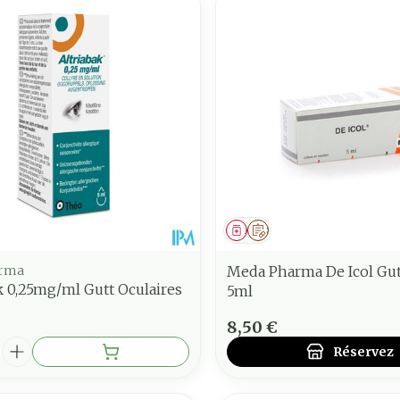
ment
Médicament
Sur prescription
arma
Meda Pharma De Icol Gut
k 0,25mg/ml Gutt Oculaires
5ml
8,50 €
é
Réservez