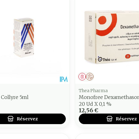
ment
 prescription
Médicament
Sur prescription
Thea Pharma
 Collyre 5ml
Monofree Dexamethaso
20 Ud X 0,1 %
12,56 €
Réservez
Réservez