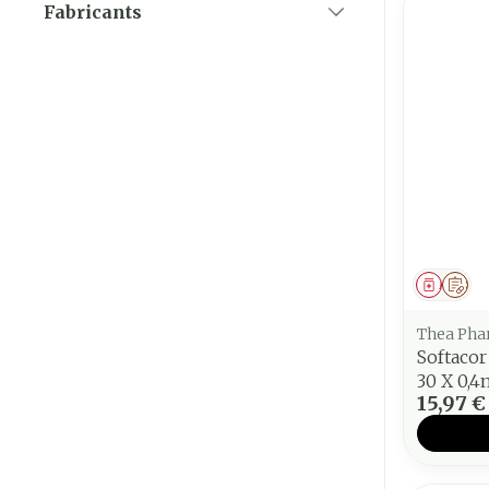
Fabricants
filter
Médica
Sur
Thea Ph
Softacor
30 X 0,4
15,97 €