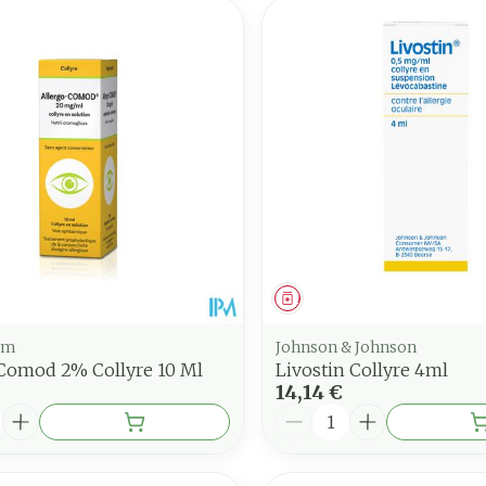
ment
Médicament
rm
Johnson & Johnson
 Comod 2% Collyre 10 Ml
Livostin Collyre 4ml
14,14 €
é
Quantité