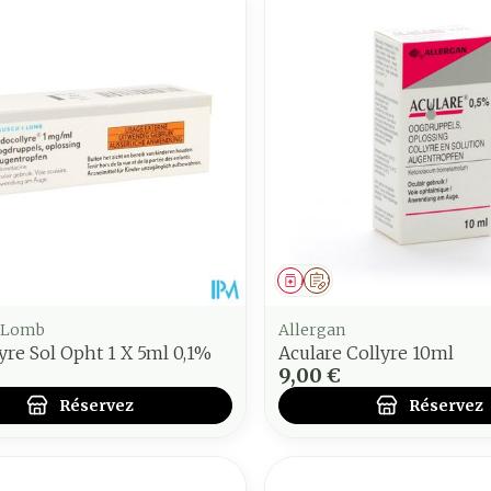
juster les valeurs minimales et maximales du prix.
ment
 prescription
Médicament
Sur prescription
 Lomb
Allergan
yre Sol Opht 1 X 5ml 0,1%
Aculare Collyre 10ml
9,00 €
Réservez
Réservez