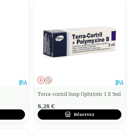
Médicament
Sur prescription
Terra-cortril Susp Opht/otic 1 X 5ml
8,28 €
Réservez