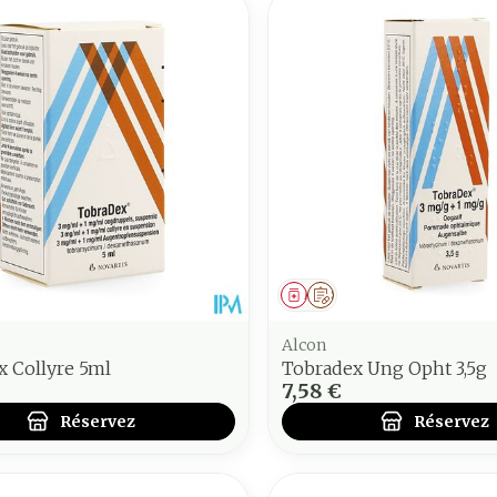
ment
 prescription
Médicament
Sur prescription
Alcon
x Collyre 5ml
Tobradex Ung Opht 3,5g
7,58 €
Réservez
Réservez