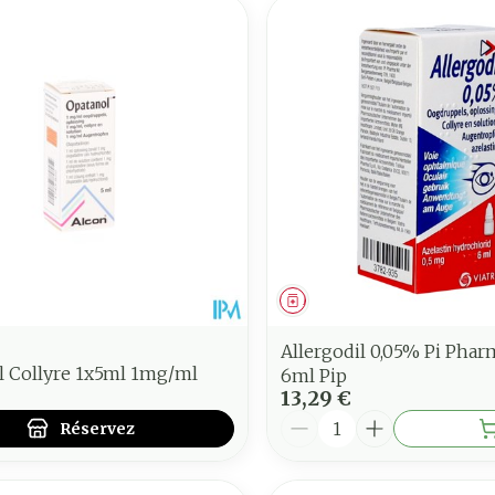
ment
 prescription
Médicament
Allergodil 0,05% Pi Phar
l Collyre 1x5ml 1mg/ml
6ml Pip
13,29 €
Quantité
Réservez