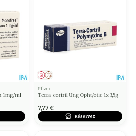
Médicament
Sur prescription
Pfizer
n 1mg/ml
Terra-cortril Ung Opht/otic 1x 3,5g
7,77 €
Réservez