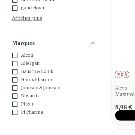
ganciclovir
Afficher plus
Marques
filter
Alcon
Allergan
Bausch & Lomb
Médica
Sur
Horus Pharma
Johnson & Johnson
Alcon
Maxitrol
Novartis
Pfizer
8,98 €
Pi Pharma