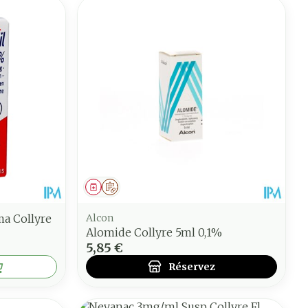
Médicament
Sur prescription
ma Collyre
Alcon
Alomide Collyre 5ml 0,1%
5,85 €
Réservez