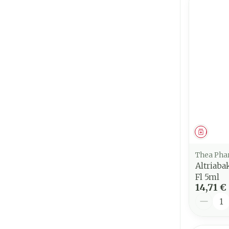
Médica
Thea Ph
Altriaba
Fl 5ml
14,71 €
Quantit