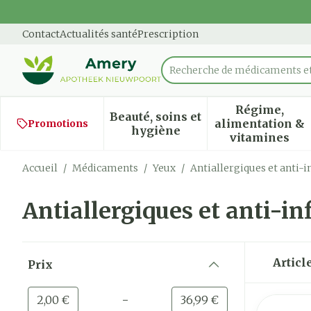
Aller au contenu
Diapositive 1 de 1
Contact
Actualités santé
Prescription
Recherche de médicam
Rechercher
Régime,
Beauté, soins et
alimentation &
Promotions
Afficher le sous-menu pour
Afficher
hygiène
vitamines
Accueil
/
Médicaments
/
Yeux
/
Antiallergiques et anti-
Antiallergiques et anti-i
Passer à la liste des produits
Articl
Prix
filter
-
Valeur minimale
Valeur maximale
2,00 €
36,99 €