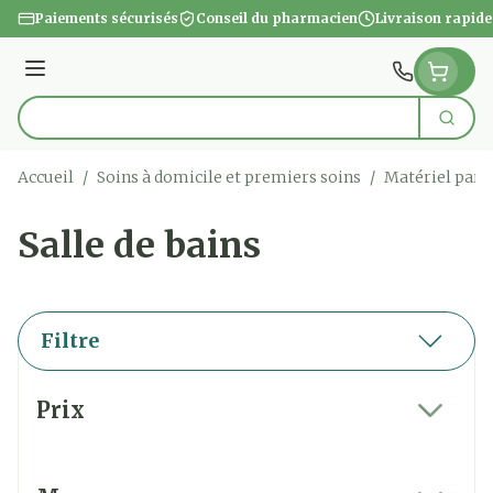
Aller au contenu
Paiements sécurisés
Conseil du pharmacien
Livraison rapide
Menu
Cherc
Rechercher
Accueil
/
Soins à domicile et premiers soins
/
Matériel para
Salle de bains
Filtre
Passer à la liste des produits
Prix
filter