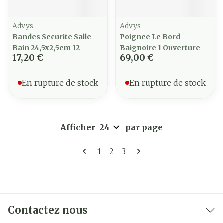
Advys
Advys
Bandes Securite Salle
Poignee Le Bord
Bain 24,5x2,5cm 12
Baignoire 1 Ouverture
17,20 €
69,00 €
En rupture de stock
En rupture de stock
Afficher
par page
Pages
Vous lisez actuellement la pa
Page
Page
1
2
3
Contactez nous