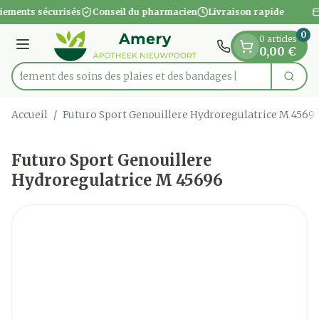
Diapositive 1 de 1
Aller au contenu
iements sécurisés
Conseil du pharmacien
Livraison rapide
0
0 articles
Menu
0,00 €
apidement des soins des plaies et des bandages
Cherc
Rechercher
Accueil
/
Futuro Sport Genouillere Hydroregulatrice M 4569
Futuro Sport Genouillere
Hydroregulatrice M 45696