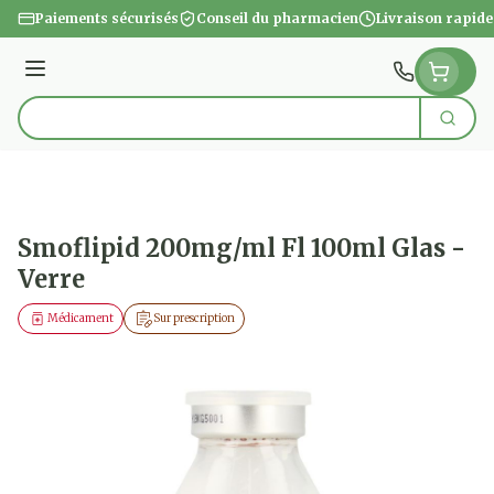
Aller au contenu
Paiements sécurisés
Conseil du pharmacien
Livraison rapide
Menu
Cherc
Rechercher
Smoflipid 200mg/ml Fl 100ml Glas -
Verre
Médicament
Sur prescription