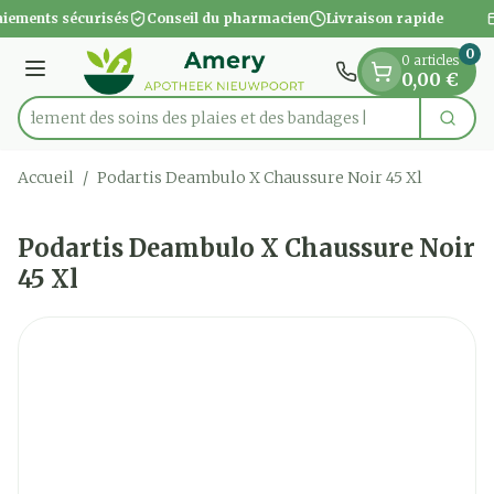
Diapositive 1 de 1
Aller au contenu
iements sécurisés
Conseil du pharmacien
Livraison rapide
0
0 articles
Menu
0,00 €
apidement des soins des plaies et des bandages
Cherc
Rechercher
Accueil
/
Podartis Deambulo X Chaussure Noir 45 Xl
Podartis Deambulo X Chaussure Noir
45 Xl