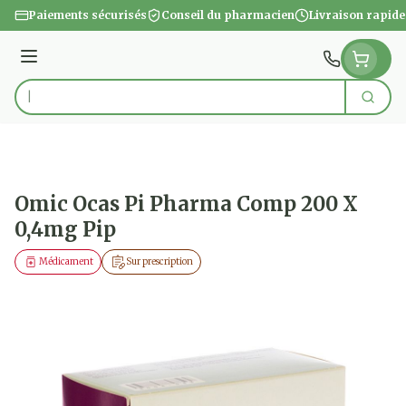
Aller au contenu
Paiements sécurisés
Conseil du pharmacien
Livraison rapide
Menu
Cherc
Rechercher
Omic Ocas Pi Pharma Comp 200 X
0,4mg Pip
Médicament
Sur prescription