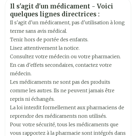
De Eurocept Groep
Informations sur la sécurité
départ et 2ème prise 3 jours avant le départ).
Il s'agit d'un médicament - Voici
Allemand
Néerlandais
quelques lignes directrices :
Les doses suivantes doivent être prises une fois
Marques
Cheplapharm
Néerlandais
par semaine (à jour fixe)
Il s'agit d'un médicament, pas d'utilisation à long
S'il n'est pas possible de démarrer la prophylaxie
terme sans avis médical.
Largeur
47 mm
une semaine avant l'arrivée: administration
Tenir hors de portée des enfants.
d'une "dose de charge" (= une dose
Lisez attentivement la notice.
Longueur
115 mm
hebdomadaire administrée chaque jour pendant
Consultez votre médecin ou votre pharmacien.
3 jours consécutifs, suivie par après de la
En cas d'effets secondaires, contactez votre
Profondeur
20 mm
posologie hebdomadaire standard, est
médecin.
recommandée)
Les médicaments ne sont pas des produits
Quantité Du
8
comme les autres. Ils ne peuvent jamais être
Paquet
Pour les patients non-immuns: dose curative
repris ni échangés.
totale recommandée de 20-25 mg/kg de poids
Ingrédients
La loi interdit formellement aux pharmaciens de
méfloquine chlorhydrate
Actifs
corporel
reprendre des médicaments non utilisés.
Chez les patients partiellement immuns, c'est-à-
Pour votre sécurité, tous les médicaments que
Température ambiante (15°C -
dire les habitants des régions endémiques, une
vous rapportez à la pharmacie sont intégrés dans
Préservation