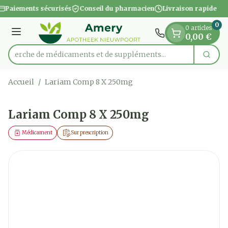
Diapositive 1 de 1
Aller au contenu
Paiements sécurisés
Conseil du pharmacien
Livraison rapide
0
0 articles
Menu
0,00 €
Recherche de médicaments et de suppléments...
Cherc
Rechercher
Accueil
/
Lariam Comp 8 X 250mg
Lariam Comp 8 X 250mg
Médicament
Sur prescription