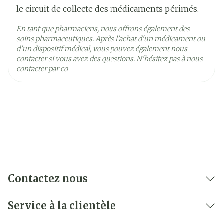
25°C)
dose réduite peut être adéquate
le circuit de collecte des médicaments périmés.
En tant que pharmaciens, nous offrons également des
Dose initiale: 15 mg/kg (soit 3 comprimés chez
soins pharmaceutiques. Après l'achat d'un médicament ou
les patients de 45 kg ou plus).
d'un dispositif médical, vous pouvez également nous
S'il n'est pas possible d'être examiné par un
contacter si vous avez des questions. N'hésitez pas à nous
contacter par co
médecin dans les 24 heures, une seconde
fraction de la dose curative totale (2 comprimés
chez les patients de 45 kg ou plus) sera prise 6-8
heures plus tard, pour autant qu'aucun effet
indésirable sévère ne soit apparu.
Les patients pesant plus de 60 kg devront
prendre un comprimé supplémentaire 6-8
heures après la seconde prise
Contactez nous
Les comprimés de Lariam doivent être avalés
Service à la clientèle
entiers avec au moins un verre de liquide