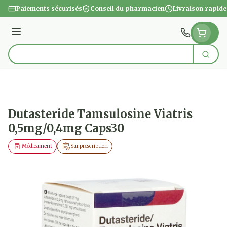
Aller au contenu
Paiements sécurisés
Conseil du pharmacien
Livraison rapide
Menu
Cherc
Rechercher
Dutasteride Tamsulosine Viatris
0,5mg/0,4mg Caps30
Médicament
Sur prescription